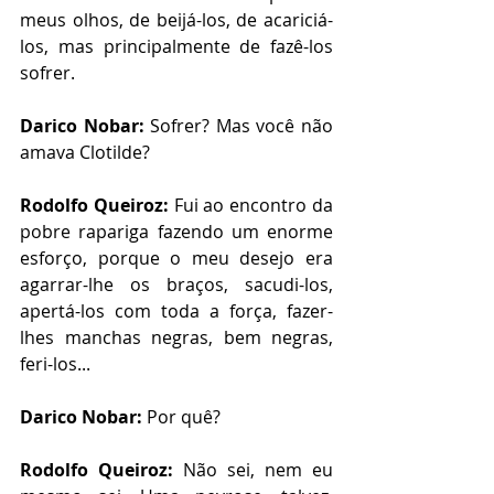
meus olhos, de beijá-los, de acariciá-
los, mas principalmente de fazê-los 
sofrer. 
Darico Nobar:
 Sofrer? Mas você não 
amava Clotilde?
Rodolfo Queiroz:
 Fui ao encontro da 
pobre rapariga fazendo um enorme 
esforço, porque o meu desejo era 
agarrar-lhe os braços, sacudi-los, 
apertá-los com toda a força, fazer-
lhes manchas negras, bem negras, 
feri-los... 
Darico Nobar: 
Por quê? 
Rodolfo Queiroz:
 Não sei, nem eu 