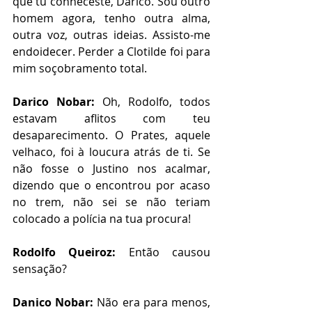
que tu conheceste, Darico. Sou outro 
homem agora, tenho outra alma, 
outra voz, outras ideias. Assisto-me 
endoidecer. Perder a Clotilde foi para 
mim soçobramento total. 
Darico Nobar:
 Oh, Rodolfo, todos 
estavam aflitos com teu 
desaparecimento. O Prates, aquele 
velhaco, foi à loucura atrás de ti. Se 
não fosse o Justino nos acalmar, 
dizendo que o encontrou por acaso 
no trem, não sei se não teriam 
colocado a polícia na tua procura! 
Rodolfo Queiroz:
 Então causou 
sensação?  
Danico Nobar:
 Não era para menos, 