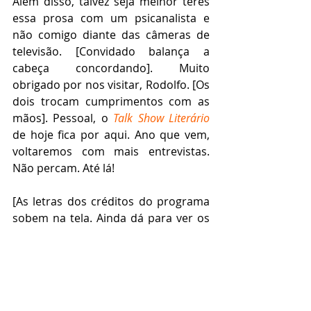
Além disso, talvez seja melhor teres 
essa prosa com um psicanalista e 
não comigo diante das câmeras de 
televisão. [Convidado balança a 
cabeça concordando]. Muito 
obrigado por nos visitar, Rodolfo. [Os 
dois trocam cumprimentos com as 
mãos]. Pessoal, o 
Talk Show Literário
de hoje fica por aqui. Ano que vem, 
voltaremos com mais entrevistas. 
Não percam. Até lá!
[As letras dos créditos do programa 
sobem na tela. Ainda dá para ver os 
homens no centro do palco 
conversando. Um chora 
copiosamente. Nem mesmo as mãos 
colocadas na frente do rosto 
escondem seu desespero. O outro 