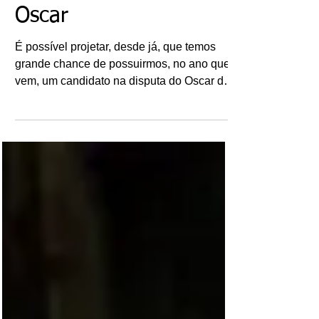
Volta? - À caminho do
Oscar
É possível projetar, desde já, que temos
grande chance de possuirmos, no ano que
vem, um candidato na disputa do Oscar de
2016 pela estatueta de Melhor Filme
Estrangeiro. Se iremos ganhar ou não o
prêmio, não sei, mas que a probabilidade
de pelo menos termos uma produção
brasileira entre os finalistas é muito grande
desta vez, isto é possível afirmar
categoricamente. "Que Horas Ela Volta?"
(2015), filme da diretora Anna Muylaert e
protagonizado por Regina Casé, é a
esperança