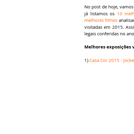
especialista em
No post de hoje, vamos 
Administração de
Empresas, pós-graduado
já listamos os 
10 melh
em Gestão da Inovação,
bacharel em
melhores filmes
 analis
Comunicação Social,
visitadas em 2015. Ass
licenciando em Letras-
Português e pós-
legais conferidas no an
graduando em Formação
de Escritores.
Melhores exposições 
1) 
Casa Cor 2015 - Jocke