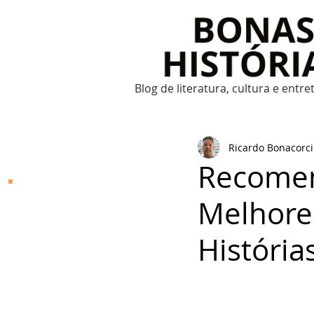
Blog de literatura, cultura e entr
Ricardo Bonacorci
Recomen
Bonas Histórias
Melhore
O Bonas Histórias é o
blog de literatura,
Históri
cultura, arte e
entretenimento criado
por Ricardo Bonacorci
em 2014. Com um
conteúdo multicultural
– literatura, cinema,
música, dança, teatro,