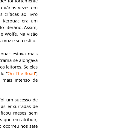
e” foi fortemente 
u várias vezes em 
críticas ao livro 
, Kerouac era um 
 literário. Assim, 
e Wolfe. Na visão 
 voz e seu estilo.
rouac estava mais 
trama se alongava 
leitores. Se eles 
do “
On The Road
”, 
 mais intenso de 
oi um sucesso de 
 as enxurradas de 
 ficou meses sem 
s querem atribuir, 
o ocorreu nos sete 