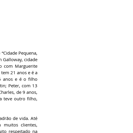
 “Cidade Pequena, 
 Galloway, cidade 
o com Marguerite 
tem 21 anos e é a 
anos e é o filho 
tin; Peter, com 13 
harles, de 9 anos, 
teve outro filho, 
rão de vida. Até 
uitos clientes, 
to respeitado na 