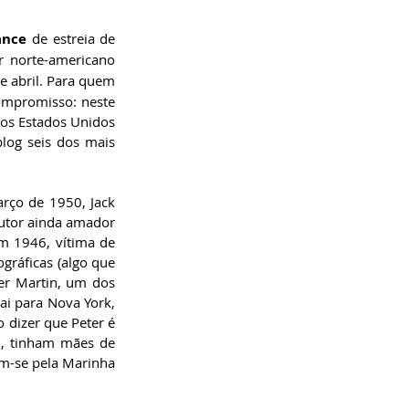
ance
 de estreia de 
 norte-americano 
e abril. Para quem 
ompromisso: neste 
dos Estados Unidos 
og seis dos mais 
rço de 1950, Jack 
utor ainda amador 
 1946, vítima de 
ráficas (algo que 
ter Martin, um dos 
ai para Nova York, 
o dizer que Peter é 
, tinham mães de 
am-se pela Marinha 