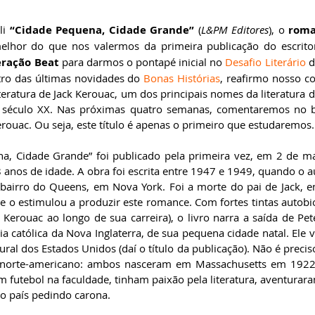
i 
“Cidade Pequena, Cidade Grande”
 (
L&PM Editores
), o 
rom
elhor do que nos valermos da primeira publicação do escritor
ração Beat 
para darmos o pontapé inicial no 
Desafio Literário 
d
tro das últimas novidades do 
Bonas Histórias
, reafirmo nosso c
teratura de Jack Kerouac, um dos principais nomes da literatura 
século XX. Nas próximas quatro semanas, comentaremos no bl
erouac. Ou seja, este título é apenas o primeiro que estudaremos.
, Cidade Grande” foi publicado pela primeira vez, em 2 de ma
 anos de idade. A obra foi escrita entre 1947 e 1949, quando o a
irro do Queens, em Nova York. Foi a morte do pai de Jack, em
 o estimulou a produzir este romance. Com fortes tintas autobiog
e Kerouac ao longo de sua carreira), o livro narra a saída de Pe
ia católica da Nova Inglaterra, de sua pequena cidade natal. Ele v
tural dos Estados Unidos (daí o título da publicação). Não é precis
or norte-americano: ambos nasceram em Massachusetts em 1922
m futebol na faculdade, tinham paixão pela literatura, aventurar
o país pedindo carona.   