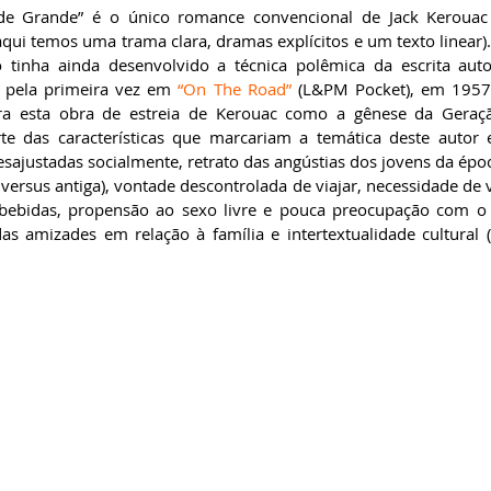
de Grande” é o único romance convencional de Jack Kerouac 
 aqui temos uma trama clara, dramas explícitos e um texto linear
o tinha ainda desenvolvido a técnica polêmica da escrita auto
 pela primeira vez em 
“On The Road”
 (L&PM Pocket), em 1957
idera esta obra de estreia de Kerouac como a gênese da Geração
e das características que marcariam a temática deste autor e
esajustadas socialmente, retrato das angústias dos jovens da époc
versus antiga), vontade descontrolada de viajar, necessidade de vi
 bebidas, propensão ao sexo livre e pouca preocupação com o 
as amizades em relação à família e intertextualidade cultural (l