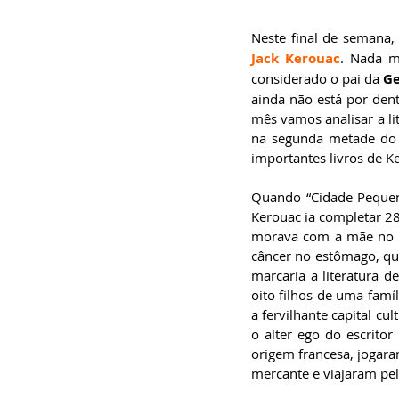
especialista em
Administração de
Empresas, pós-graduado
Neste final de semana, l
em Gestão da Inovação,
Jack Kerouac
. Nada m
bacharel em
Comunicação Social,
considerado o pai da 
Ge
licenciando em Letras-
Português e pós-
ainda não está por den
graduando em Formação
mês vamos analisar a li
de Escritores.
na segunda metade do 
importantes livros de K
Quando “Cidade Pequena
Kerouac ia completar 28
morava com a mãe no ba
câncer no estômago, que
marcaria a literatura d
oito filhos de uma famíl
a fervilhante capital cul
o alter ego do escrit
origem francesa, jogara
mercante e viajaram pel