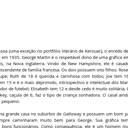
soa (uma exceção no portfólio literário de Kerouac), o enredo de
e em 1935. George Martin é o respeitável dono de uma gráfica em
tts, na Nova Inglaterra. Vindo de New Hampshire, ele é casad
cendente de família francesa. Os dois possuem oito filhos: Rose 
upe; Ruth de 18 é querida e carinhosa com todos; Joe tem 16 
tem 15 e é o mais deprimido, introspectivo e intelectual dos Mar
or de futebol; Elisabeth tem 12 e desde cedo é muito solitária; C
ey, caçula de 6, faz o tipo de criança sonhadora. O casal ainda 
da pequeno.
a grande casa no subúrbio de Galloway e possuem um bom pad
empre caminharam muito bem para George. Sua gráfica tem m
bons funcionários. Como consequência, ele é um homem mui