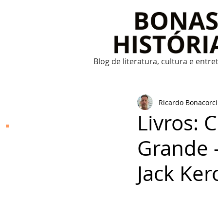
Blog de literatura, cultura e entr
Ricardo Bonacorci
Livros: 
Bonas Histórias
Grande 
O Bonas Histórias é o
blog de literatura,
Jack Ker
cultura, arte e
entretenimento criado
por Ricardo Bonacorci
em 2014. Com um
conteúdo multicultural
– literatura, cinema,
música, dança, teatro,