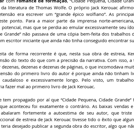
ar
 com 
romance de formação
, “Cidade Pequena, Cidade Grand
o da literatura de Thomas Wolfe. O próprio Jack Kerouac afirmo
tensão era escrever um “grande épico wolfiano”. As principais 
este ponto. Para a maior parte da imprensa norte-americana
 potencial, mas que se perdia ao emular excessivamente seu ídolo
e Grande” não passava de uma cópia bem-feita dos trabalhos d
um escritor iniciante que ainda não tinha conseguido encontrar sua
feita de forma recorrente é que, nesta sua obra de estreia, Ke
são do texto do que com a precisão da narrativa. Com isso, a 
dezenas, dezenas e dezenas de páginas, o que incomodava muitos 
ensão do primeiro livro do autor é porque ainda não tinham li
audaloso e excessivamente longo. Pelo visto, um trabalho
ia fazer mal ao primeiro livro de Jack Kerouac.
e tem propagado por aí que “Cidade Pequena, Cidade Grande” f
O que aconteceu foi exatamente o contrário. As baixas vendas e
 abalaram fortemente a autoestima de seu autor, que triste
ficcional de estreia de Jack Kerouac tivesse tido o êxito que algun
 teria desejado publicar a segunda obra do escritor, algo que nã