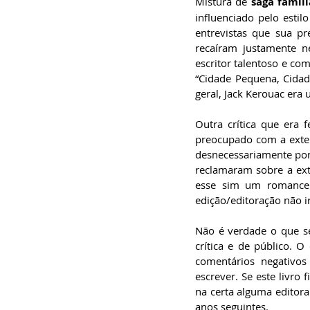
Mistura de
 saga famili
influenciado pelo estil
entrevistas que sua pre
recaíram justamente n
escritor talentoso e com
“Cidade Pequena, Cidad
geral, Jack Kerouac era 
Outra crítica que era 
preocupado com a exten
desnecessariamente por 
reclamaram sobre a ext
esse sim um romance c
edição/editoração não ir
Não é verdade o que s
crítica e de público. 
comentários negativos
escrever. Se este livro 
na certa alguma editora
anos seguintes.