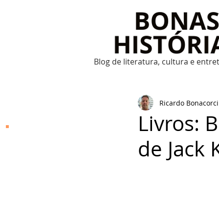
Blog de literatura, cultura e entr
Ricardo Bonacorci
Livros: B
Bonas Histórias
de Jack
O Bonas Histórias é o
blog de literatura,
cultura, arte e
entretenimento criado
por Ricardo Bonacorci
em 2014. Com um
conteúdo multicultural
– literatura, cinema,
música, dança, teatro,