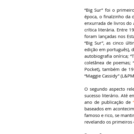
“Big Sur” foi o primei
época, o finalzinho da 
enxurrada de livros do 
crítica literária. Entr
foram lançadas nos Esta
“Big Sur”, as cinco úl
edição em português), d
autobiografia onírica; 
coletânea de poemas; “
Pocket), também de 196
“Maggie Cassidy” (L&PM
O segundo aspecto rele
sucesso literário. Até e
ano de publicação de 
baseados em acontecimen
famoso e rico, se mantin
revelando os primeiros 