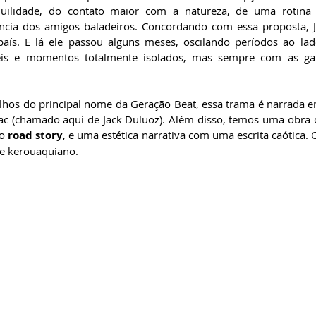
quilidade, do contato maior com a natureza, de uma rotina 
ância dos amigos baladeiros. Concordando com essa proposta, 
país. E lá ele passou alguns meses, oscilando períodos ao la
eis e momentos totalmente isolados, mas sempre com as gar
lhos do principal nome da Geração Beat, essa trama é narrada e
uac (chamado aqui de Jack Duluoz). Além disso, temos uma obra 
o 
road story
, e uma estética narrativa com uma escrita caótica. Ou
 kerouaquiano.   