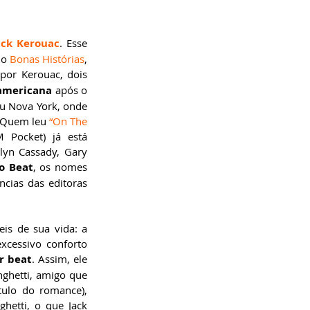
ack Kerouac
. Esse 
do 
Bonas Histórias
, 
 por Kerouac, dois 
-americana
 após o 
u Nova York, onde 
 Quem leu 
“On The 
 Pocket) já está 
lyn Cassady, Gary 
o Beat
, os nomes 
cias das editoras 
s de sua vida: a 
xcessivo conforto 
or beat
. Assim, ele 
ghetti, amigo que 
ulo do romance), 
etti, o que Jack 