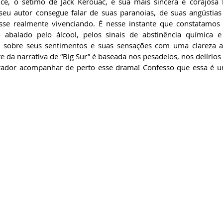
ce, o sétimo de Jack Kerouac, é sua mais sincera e corajosa hi
eu autor consegue falar de suas paranoias, de suas angústias
se realmente vivenciando. É nesse instante que constatamos o 
alado pelo álcool, pelos sinais de abstinência química e 
ve sobre seus sentimentos e suas sensações com uma clareza a
e da narrativa de “Big Sur” é baseada nos pesadelos, nos delírios
rrador acompanhar de perto esse drama! Confesso que essa é u