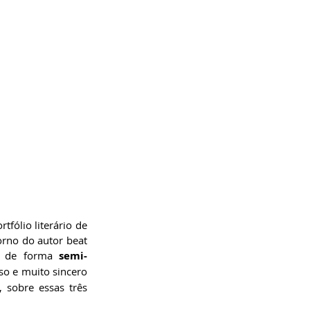
ólio literário de 
orno do autor beat 
r de forma 
semi-
so e muito sincero 
sobre essas três 