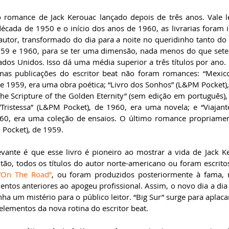
ro romance de Jack Kerouac lançado depois de três anos. Vale 
década de 1950 e o início dos anos de 1960, as livrarias foram 
autor, transformado do dia para a noite no queridinho tanto do 
e 1959 e 1960, para se ter uma dimensão, nada menos do que sete
dos Unidos. Isso dá uma média superior a três títulos por ano. 
timas publicações do escritor beat não foram romances: “Mexico
e 1959, era uma obra poética; “Livro dos Sonhos” (L&PM Pocket),
“The Scripture of the Golden Eternity” (sem edição em português)
Tristessa” (L&PM Pocket), de 1960, era uma novela; e “Viajante
0, era uma coleção de ensaios. O último romance propriamente
 Pocket), de 1959.
vante é que esse livro é pioneiro ao mostrar a vida de Jack K
ntão, todos os títulos do autor norte-americano ou foram escrito
“On The Road”
, ou foram produzidos posteriormente à fama,
tos anteriores ao apogeu profissional. Assim, o novo dia a dia 
ha um mistério para o público leitor. “Big Sur” surge para aplacar
elementos da nova rotina do escritor beat.