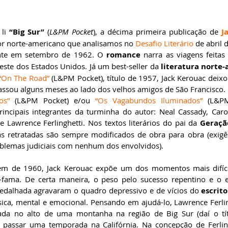
li 
“Big Sur”
 (
L&PM Pocket
), a décima primeira publicação de 
J
itor norte-americano que analisamos no 
Desafio Literário
 de abril 
ente em setembro de 1962. O 
romance
 narra as viagens feitas
este dos Estados Unidos. Já um best-seller da 
literatura norte
“On The Road”
 (L&PM Pocket), título de 1957, Jack Kerouac deixo
ssou alguns meses ao lado dos velhos amigos de São Francisco.
os”
 (L&PM Pocket) e/ou 
“Os Vagabundos Iluminados”
 (L&PM
rincipais integrantes da turminha do autor: Neal Cassady, Caro
e Lawrence Ferlinghetti. Nos textos literários do pai da 
Geraçã
as retratadas são sempre modificados de obra para obra (exigên
oblemas judiciais com nenhum dos envolvidos).
gem de 1960, Jack Kerouac expõe um dos momentos mais difícei
-fama. De certa maneira, o peso pelo sucesso repentino e o e
edalhada agravaram o quadro depressivo e de vícios do 
escrit
ísica, mental e emocional. Pensando em ajudá-lo, Lawrence Ferlin
ada no alto de uma montanha na região de Big Sur (daí o tít
passar uma temporada na Califórnia. Na concepção de Ferlingh