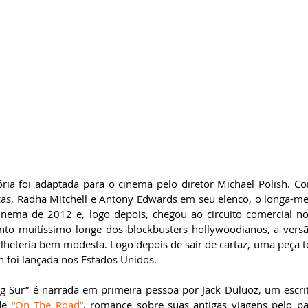
ória foi adaptada para o cinema pelo diretor Michael Polish. Co
cas, Radha Mitchell e Antony Edwards em seu elenco, o longa-me
inema de 2012 e, logo depois, chegou ao circuito comercial n
o muitíssimo longe dos blockbusters hollywoodianos, a versão
lheteria bem modesta. Logo depois de sair de cartaz, uma peça te
h foi lançada nos Estados Unidos.
Big Sur” é narrada em primeira pessoa por Jack Duluoz, um escrit
de 
“On The Road”
, romance sobre suas antigas viagens pelo pa