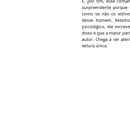
E, por fim, esse roman
surpreendente porque s
como se não os estives
desse homem. Mesmo ab
psicológico, ele escre
disso é que a maior part
autor. Chega a ser ate
leitura única.   