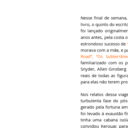
especialista em
Administração de
Empresas, pós-graduado
em Gestão da Inovação,
Nesse final de semana, 
bacharel em
Comunicação Social,
livro, o quinto do escr
licenciando em Letras-
foi lançado originalm
Português e pós-
graduando em Formação
anos antes, pela costa o
de Escritores.
estrondoso sucesso de 
morava com a mãe, e pa
Road”, “Os Subterrâne
familiarizado com os p
Snyder, Allen Ginsberg 
reais de todas as figur
para elas não terem pr
Nos relatos dessa via
turbulenta fase do pós
gerado pela fortuna am
foi levado à exaustão f
tinha uma cabana isol
convidou Kerouac para 