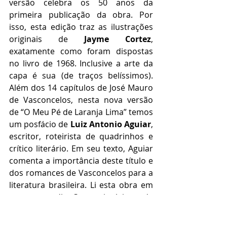
versão celebra os 50 anos da 
primeira publicação da obra. Por 
isso, esta edição traz as ilustrações 
originais de 
Jayme Cortez
, 
exatamente como foram dispostas 
no livro de 1968. Inclusive a arte da 
capa é sua (de traços belíssimos). 
Além dos 14 capítulos de José Mauro 
de Vasconcelos, nesta nova versão 
de “O Meu Pé de Laranja Lima” temos 
um posfácio de 
Luiz Antonio Aguiar
, 
escritor, roteirista de quadrinhos e 
crítico literário. Em seu texto, Aguiar 
comenta a importância deste título e 
dos romances de Vasconcelos para a 
literatura brasileira. Li esta obra em 
apenas um dia. Comecei a leitura de 
manhãzinha e a concluí no começo 
da noite. Devo ter levado em torno 