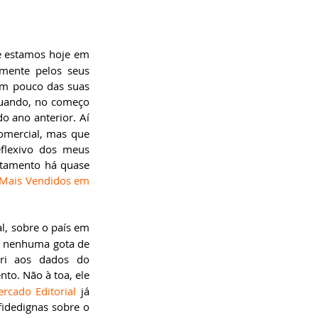
e estamos hoje em 
mente pelos seus 
um pouco das suas 
quando, no começo 
do ano anterior. Aí 
omercial, mas que 
flexivo dos meus 
tamento há quase 
 Mais Vendidos em 
al, sobre o país em 
m nenhuma gota de 
arrependimento, tá?)? Para responder a essa pergunta filosófico-existencial, recorri aos dados do 
to. Não à toa, ele 
rcado Editorial
 já 
idedignas sobre o 