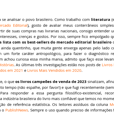
 se analisar o povo brasileiro. Como trabalho com 
literatura
 (
rcado Editorial
), gosto de avaliar meus conterrâneos simples
artir de suas compras nas livrarias nacionais, consigo entender 
interesses, crenças e gostos. Por isso, sempre fico empolgado 
a lista com os best-sellers do mercado editorial brasileiro 
l ainda quentinho, que muita gente enxerga apenas pelo lado c
m forte caráter antropológico, para fazer o diagnóstico re
m achou curiosa essa minha mania, admito que faço esse levan
istórias
. As últimas três investigações estão nos posts de 
Livros
idos em 2021
 e 
Livros Mais Vendidos em 2020
.
e, o que 
os 
livros campeões de venda de 2023
 sinalizam, afin
to tempo (não espalhe, por favor!) e que fugi recentemente (se
da indústria brasileira do livro mais confiável que temos no momen
o de referência estatística. Os leitores assíduos da coluna 
Me
 o 
PublishNews
. Sempre o uso quando preciso de informações f