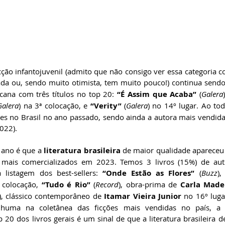
ção infantojuvenil (admito que não consigo ver essa categoria c
ada ou, sendo muito otimista, tem muito pouco!) continua sendo
cana com três títulos no top 20: 
“É Assim que Acaba”
 (
Galera
Galera
) na 3ª colocação, e
 “Verity”
 (
Galera
) no 14º lugar. Ao to
es no Brasil no ano passado, sendo ainda a autora mais vendida
022).
ano é que a 
literatura brasileira 
de maior qualidade apareceu
s mais comercializados em 2023. Temos 3 livros (15%) de auto
 listagem dos best-sellers: 
“Onde Estão as Flores” 
(
Buzz
)
 colocação, 
“Tudo é Rio”
 (
Record
), obra-prima de 
Carla Made
), clássico contemporâneo de
 Itamar Vieira Junior
 no 16º luga
huma na coletânea das ficções mais vendidas no país, a p
0 dos livros gerais é um sinal de que a literatura brasileira de 