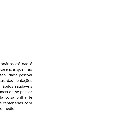
onários (só não é 
arência que não 
abilidade pessoal 
as das tentações 
hábitos saudáveis 
ância de se pensar 
a coisa brilhante 
e centenárias com 
ro médio.