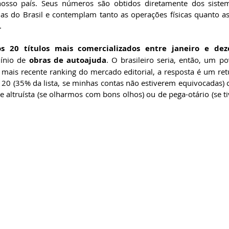
 nosso país. Seus números são obtidos diretamente dos siste
ias do Brasil e contemplam tanto as operações físicas quanto as
.
os 
20 títulos mais comercializados entre janeiro e d
ínio de 
obras de autoajuda
. O brasileiro seria, então, um po
 mais recente ranking do mercado editorial, a resposta é um re
p 20 (35% da lista, se minhas contas não estiverem equivocadas) 
altruísta (se olharmos com bons olhos) ou de pega-otário (se t