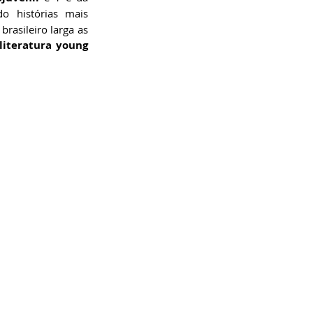
 histórias mais 
rasileiro larga as 
literatura young 