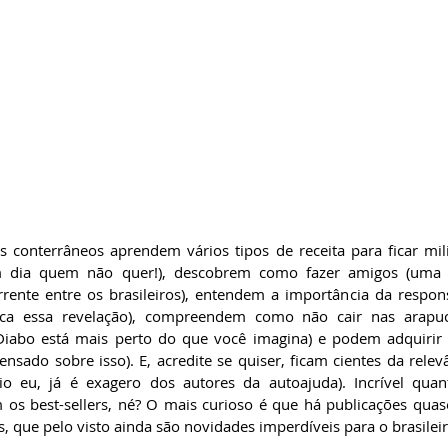
s conterrâneos aprendem vários tipos de receita para ficar mili
m dia quem não quer!), descobrem como fazer amigos (uma c
rente entre os brasileiros), entendem a importância da respons
ca essa revelação), compreendem como não cair nas arapuc
 Diabo está mais perto do que você imagina) e podem adquirir 
nsado sobre isso). E, acredite se quiser, ficam cientes da relev
eio eu, já é exagero dos autores da autoajuda). Incrível quant
s best-sellers, né? O mais curioso é que há publicações quas
s, que pelo visto ainda são novidades imperdíveis para o brasilei