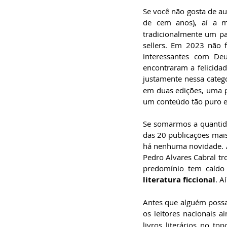
Se você não gosta de au
de cem anos), aí a m
tradicionalmente um paí
sellers. Em 2023 não f
interessantes com Deu
encontraram a felicidad
justamente nessa catego
em duas edições, uma p
um conteúdo tão puro e
Se somarmos a quantidad
das 20 publicações mai
há nenhuma novidade. Au
Pedro Alvares Cabral tr
literatura ficcional
. A
Antes que alguém possa s
os leitores nacionais 
livros literários no t