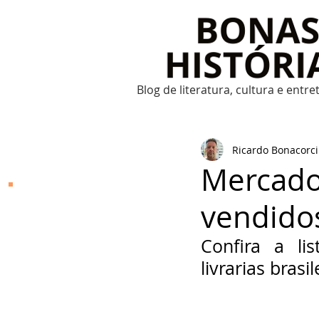
Blog de literatura, cultura e entr
Ricardo Bonacorci
Mercado 
Bonas Histórias
vendido
O Bonas Histórias é o
blog de literatura,
Confira a li
cultura, arte e
entretenimento criado
livrarias bras
por Ricardo Bonacorci
em 2014. Com um
conteúdo multicultural
– literatura, cinema,
música, dança, teatro,