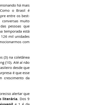
 ensinando há mais 
 Como o Brasil é 
pre entre os best-
 conversas muito 
 das pessoas que 
ma temporada está 
 126 mil unidades 
emocionarmos com 
 (3) na coletânea 
 (10). Até aí não 
sileiro desde que 
rpresa é que esse 
predomínio tem caído nos últimos dois ou três anos. Por quê? Porque tivemos um crescimento da 
reciso alertar que 
o literária
. Dos 9 
ojuvenil
 e 1 é da 