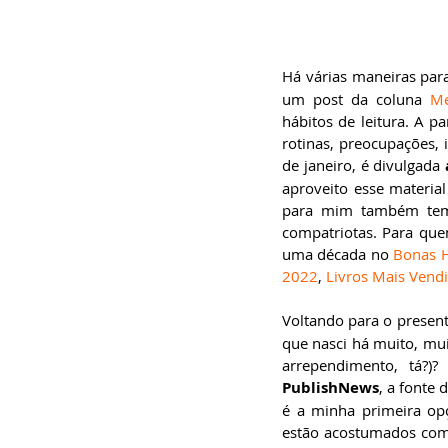
especialista em
Administração de
Empresas, pós-graduado
em Gestão da Inovação,
bacharel em
Há várias maneiras para
Comunicação Social,
licenciando em Letras-
um post da coluna 
Me
Português e pós-
hábitos de leitura. A p
graduando em Formação
de Escritores.
rotinas, preocupações, 
de janeiro, é divulgada 
aproveito esse materia
para mim também tem u
compatriotas. Para que
uma década no 
Bonas H
2022
, 
Livros Mais Vend
Voltando para o present
que nasci há muito, mui
PublishNews
, a fonte 
é a minha primeira opçã
estão acostumados com