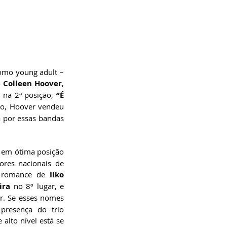
omo young adult – 
 
Colleen Hoover
, 
) na 2ª posição,
 “É 
do, Hoover vendeu 
 por essas bandas 
 em ótima posição 
res nacionais de 
, romance de 
Ilko 
ira 
no 8º lugar, e 
r. Se esses nomes 
resença do trio 
alto nível está se 