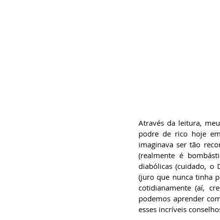
Através da leitura, meu
podre de rico hoje e
imaginava ser tão recor
(realmente é bombásti
diabólicas (cuidado, o
(juro que nunca tinha pe
cotidianamente (aí, cr
podemos aprender com o
esses incríveis conselho