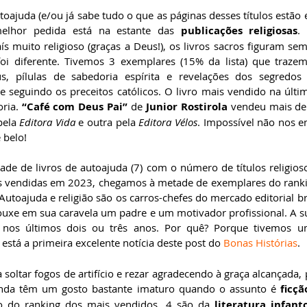
toajuda (e/ou já sabe tudo o que as páginas desses títulos estão
elhor pedida está na estante das 
publicações religiosas
.
s muito religioso (graças a Deus!), os livros sacros figuram sem
oi diferente. Tivemos 3 exemplares (15% da lista) que trazem
s, pílulas de sabedoria espírita e revelações dos segredos
e seguindo os preceitos católicos. O livro mais vendido na últi
ria.
 “Café com Deus Pai” 
de 
Junior Rostirola
 vendeu mais de
ela 
Editora Vida
 e outra pela 
Editora Vélos
. Impossível não nos 
 belo!
e de livros de autoajuda (7) com o número de títulos religiosos
s vendidas em 2023, chegamos à metade de exemplares do ranking
toajuda e religião são os carros-chefes do mercado editorial bra
ouxe em sua caravela um padre e um motivador profissional. A su
í está a primeira excelente notícia deste post do 
Bonas Histórias
.
oltar fogos de artifício e rezar agradecendo à graça alcançada, p
ainda têm um gosto bastante imaturo quando o assunto é 
ficçã
opo do ranking dos mais vendidos, 4 são da 
literatura infant