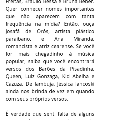
Freitas, Bráulio Bessa e Bruna Beber. 
Quer conhecer nomes importantes 
que não aparecem com tanta 
frequência na mídia? Então, ouça 
Josafá de Orós, artista plástico 
paraibano, e Ana Miranda, 
romancista e atriz cearense. Se você 
for mais chegadinho à música 
popular, saiba que você encontrará 
versos dos Barões da Pisadinha, 
Queen, Luiz Gonzaga, Kid Abelha e 
Cazuza. De lambuja, Jéssica Iancoski 
ainda nos brinda de vez em quando 
com seus próprios versos.   
É verdade que senti falta de alguns 
nomes importantes da poesia 
contemporânea tanto do Brasil 
(Fabrício Corsaletti, Alice Sant’Anna e 