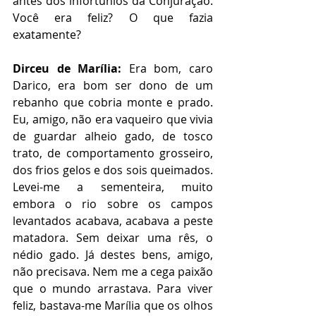
antes dos infortúnios da Conjuração. 
Você era feliz? O que fazia 
exatamente?
Dirceu de Marília:
 Era bom, caro 
Darico, era bom ser dono de um 
rebanho que cobria monte e prado. 
Eu, amigo, não era vaqueiro que vivia 
de guardar alheio gado, de tosco 
trato, de comportamento grosseiro, 
dos frios gelos e dos sois queimados. 
Levei-me a sementeira, muito 
embora o rio sobre os campos 
levantados acabava, acabava a peste 
matadora. Sem deixar uma rês, o 
nédio gado. Já destes bens, amigo, 
não precisava. Nem me a cega paixão 
que o mundo arrastava. Para viver 
feliz, bastava-me Marília que os olhos 