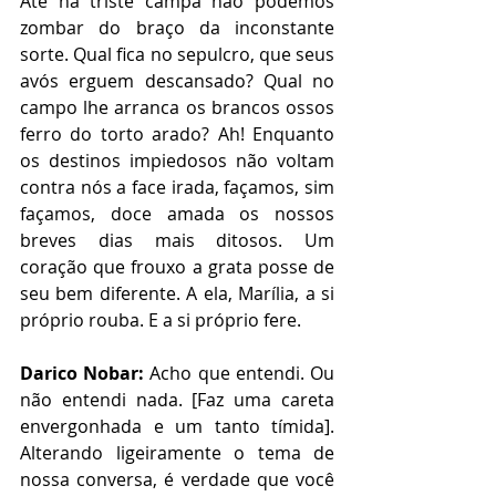
Até na triste campa não podemos 
zombar do braço da inconstante 
sorte. Qual fica no sepulcro, que seus 
avós erguem descansado? Qual no 
campo lhe arranca os brancos ossos 
ferro do torto arado? Ah! Enquanto 
os destinos impiedosos não voltam 
contra nós a face irada, façamos, sim 
façamos, doce amada os nossos 
breves dias mais ditosos. Um 
coração que frouxo a grata posse de 
seu bem diferente. A ela, Marília, a si 
próprio rouba. E a si próprio fere.
Darico Nobar:
 Acho que entendi. Ou 
não entendi nada. [Faz uma careta 
envergonhada e um tanto tímida]. 
Alterando ligeiramente o tema de 
nossa conversa, é verdade que você 