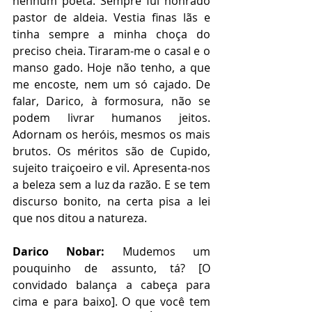
nenhum poeta. Sempre fui honrado 
pastor de aldeia. Vestia finas lãs e 
tinha sempre a minha choça do 
preciso cheia. Tiraram-me o casal e o 
manso gado. Hoje não tenho, a que 
me encoste, nem um só cajado. De 
falar, Darico, à formosura, não se 
podem livrar humanos jeitos. 
Adornam os heróis, mesmos os mais 
brutos. Os méritos são de Cupido, 
sujeito traiçoeiro e vil. Apresenta-nos 
a beleza sem a luz da razão. E se tem 
discurso bonito, na certa pisa a lei 
que nos ditou a natureza.
Darico Nobar: 
Mudemos um 
pouquinho de assunto, tá? [O 
convidado balança a cabeça para 
cima e para baixo].
O que você tem 