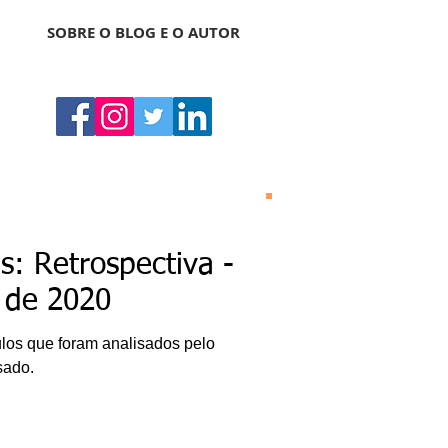
SOBRE O BLOG E O AUTOR
Bonas Histórias
O Bonas Histórias é o
: Retrospectiva -
blog de literatura,
cultura, arte e
s de 2020
entretenimento criado
por Ricardo Bonacorci
em 2014. Com um
los que foram analisados pelo
conteúdo multicultural
– literatura, cinema,
sado.
música, dança, teatro,
exposição, pintura,
gastronomia, turismo
etc. –, o Blog Bonas
Histórias analisa de