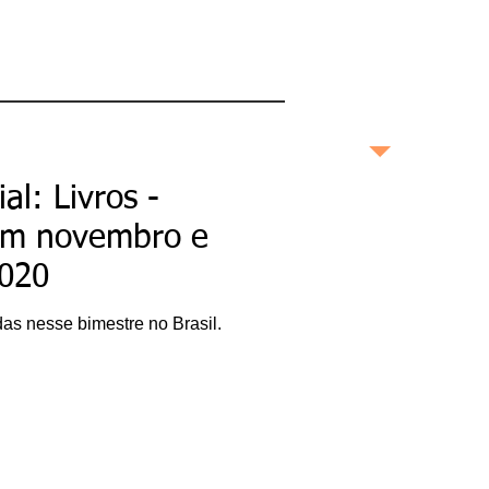
maneira profunda e
completa as boas
histórias contadas no
Brasil e no mundo.
bonashistorias.com.br
al: Livros -
Ricardo Bonacorci
em novembro e
Nascido na cidade de São
020
Paulo, Ricardo Bonacorci
tem 45 anos e mora com
um pé em Buenos Aires e
outro na capital paulista.
das nesse bimestre no Brasil.
Atuando como editor de
livros, escritor
(ghostwriter), redator
publicitário, produtor de
conteúdo, crítico literário
e cultural e pesquisador
acadêmico, Ricardo é
especialista em
Administração de
Empresas, pós-graduado
em Gestão da Inovação,