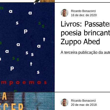
Ricardo Bonacorci
16 de dez. de 2020
Livros: Passat
poesia brincan
Zuppo Abed
A terceira publicação da aut
Ricardo Bonacorci
20 de mar. de 2018