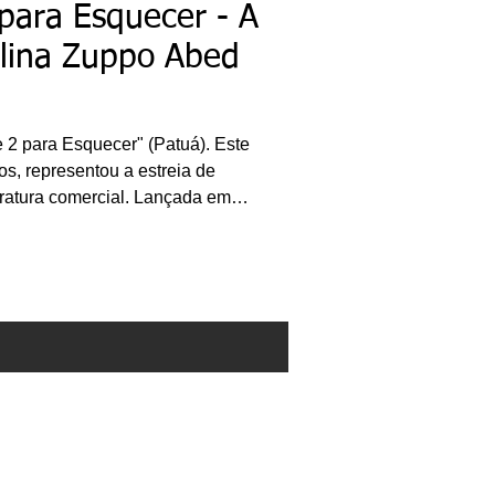
 para Esquecer - A
olina Zuppo Abed
e 2 para Esquecer" (Patuá). Este
os, representou a estreia de
eratura comercial. Lançada em
a obra é composta por 21
rtura de cada capítulo/conto, o
s desenhos do ilustrador Bruno
e as imagens delicadas e infantis
 e dramáticos de Carolina