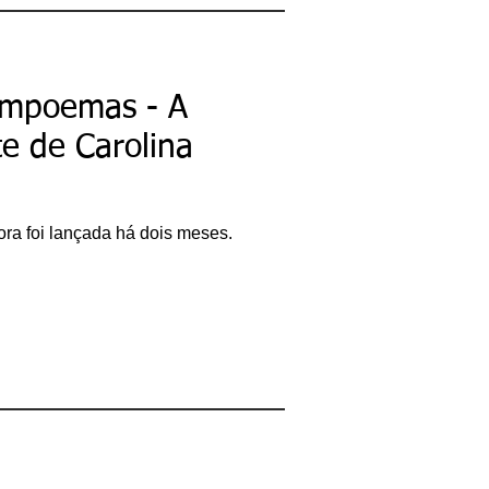
bacharel em
Comunicação Social,
licenciando em Letras-
Português e pós-
graduando em Formação
de Escritores.
empoemas - A
ricardobonacorci@hotmail.com
te de Carolina
ora foi lançada há dois meses.