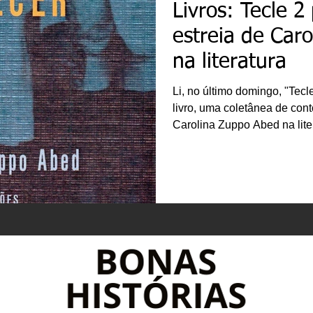
Livros: Tecle 2
estreia de Car
na literatura
Li, no último domingo, "Tecl
livro, uma coletânea de cont
Carolina Zuppo Abed na lit
janeiro do ano passado, est
pequenas narrativas. Na abe
leitor é agraciado com belo
Malfatti. Os contrastes entr
de Bruno e os textos densos
compõem um quadro intr