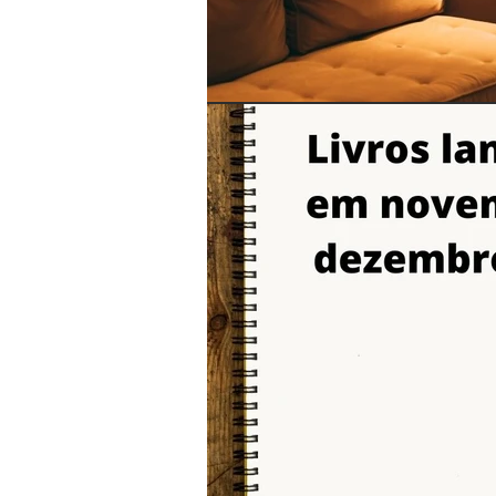
toda segunda-
feira no blog.
Não perca
nossas
novidades!