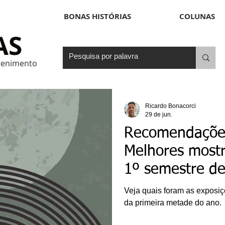
BONAS HISTÓRIAS
COLUNAS
etenimento
Ricardo Bonacorci
29 de jun.
Recomendações
Melhores mostra
1º semestre d
Veja quais foram as exposiç
da primeira metade do ano.