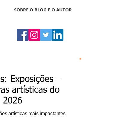
SOBRE O BLOG E O AUTOR
Bonas Histórias
O Bonas Histórias é o
: Exposições –
blog de literatura,
cultura, arte e
s artísticas do
entretenimento criado
por Ricardo Bonacorci
e 2026
em 2014. Com um
conteúdo multicultural
– literatura, cinema,
ões artísticas mais impactantes
música, dança, teatro,
exposição, pintura,
gastronomia, turismo
etc. –, o Blog Bonas
Histórias analisa de