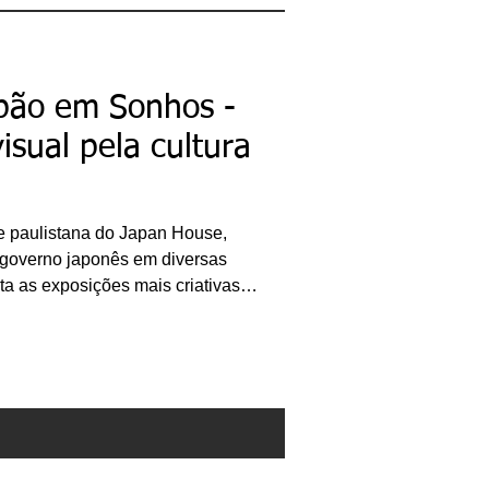
bacharel em
Comunicação Social,
licenciando em Letras-
Português e pós-
graduando em Formação
de Escritores.
apão em Sonhos -
ricardobonacorci@hotmail.com
isual pela cultura
e paulistana do Japan House,
o governo japonês em diversas
ta as exposições mais criativas
ariavelmente, o público sai
ações. Os motivos são variados:
como a utilizada na sensacional
 pelas experiências sinestésicas
 foi “Aromas e Sabores” em 2018)