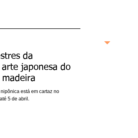
maneira profunda e
completa as boas
histórias contadas no
Brasil e no mundo.
bonashistorias.com.br
stres da
Ricardo Bonacorci
A arte japonesa do
Nascido na cidade de São
a madeira
Paulo, Ricardo Bonacorci
tem 45 anos e mora com
um pé em Buenos Aires e
outro na capital paulista.
 nipônica está em cartaz no
Atuando como editor de
livros, escritor
é 5 de abril.
(ghostwriter), redator
publicitário, produtor de
conteúdo, crítico literário
e cultural e pesquisador
acadêmico, Ricardo é
especialista em
Administração de
Empresas, pós-graduado
em Gestão da Inovação,