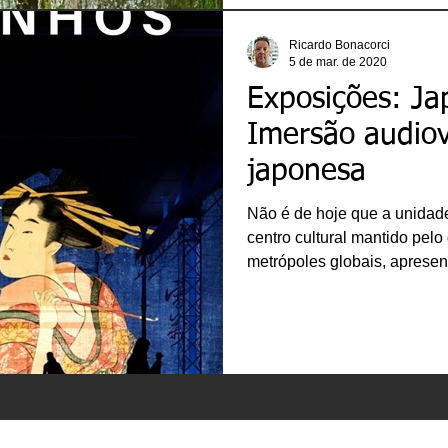
Ricardo Bonacorci
5 de mar. de 2020
Exposições: J
Imersão audiov
japonesa
Não é de hoje que a unidad
centro cultural mantido pel
metrópoles globais, apresen
da cidade de São Paulo. Inv
surpreendido de suas instal
alta tecnologia empregada (
“A Light un Light” de 2018),
oferecidas (melhor exemplo
e pelas proposta