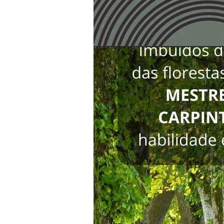
toda segunda-
feira no blog.
Não perca
nossas
novidades!