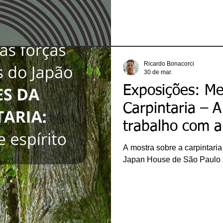
Ricardo Bonacorci
30 de mar.
Exposições: Me
Carpintaria – 
trabalho com 
A mostra sobre a carpintaria
Japan House de São Paulo at
ricardobonacorci@hotmail.com