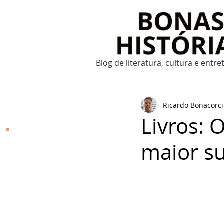
Blog de literatura, cultura e entr
Ricardo Bonacorci
Livros: 
Bonas Histórias
maior su
O Bonas Histórias é o
blog de literatura,
cultura, arte e
entretenimento criado
por Ricardo Bonacorci
em 2014. Com um
conteúdo multicultural
– literatura, cinema,
música, dança, teatro,