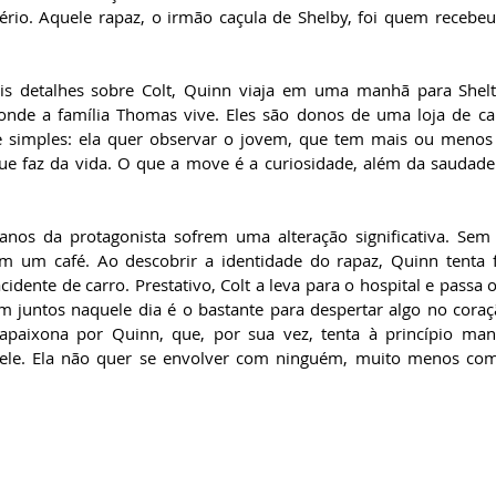
rio. Aquele rapaz, o irmão caçula de Shelby, foi quem recebeu
is detalhes sobre Colt, Quinn viaja em uma manhã para Shelte
 onde a família Thomas vive. Eles são donos de uma loja de cai
 simples: ela quer observar o jovem, que tem mais ou menos a
ue faz da vida. O que a move é a curiosidade, além da saudade 
anos da protagonista sofrem uma alteração significativa. Sem 
 um café. Ao descobrir a identidade do rapaz, Quinn tenta fu
ente de carro. Prestativo, Colt a leva para o hospital e passa o 
m juntos naquele dia é o bastante para despertar algo no coraç
 apaixona por Quinn, que, por sua vez, tenta à princípio man
le. Ela não quer se envolver com ninguém, muito menos co