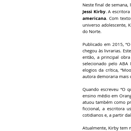
especialista em
Neste final de semana, l
Administração de
Empresas, pós-graduado
Jessi Kirby
. A escritor
em Gestão da Inovação,
americana
. Com textos
bacharel em
Comunicação Social,
universo adolescente, K
licenciando em Letras-
do Norte.
Português e pós-
graduando em Formação
de Escritores.
Publicado em 2015, “O
chegou às livrarias. Est
então, a principal obra
selecionado pelo ABA
elogios da crítica, “M
autora demoraria mais c
Quando escreveu “O que
ensino médio em Orange
atuou também como prof
ficcional, a escritora
cotidianos e, a partir d
Atualmente, Kirby tem m