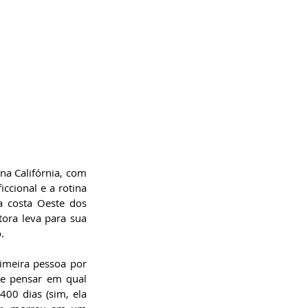
a Califórnia, com 
ccional e a rotina 
a costa Oeste dos 
tora leva para sua 
. 
imeira pessoa por 
e pensar em qual 
00 dias (sim, ela 