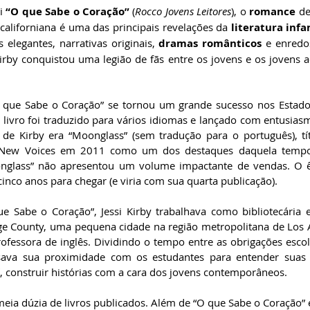
i 
“O que Sabe o Coração”
 (
Rocco Jovens Leitores
), o 
romance
a californiana é uma das principais revelações da 
literatura infa
 elegantes, narrativas originais, 
dramas românticos
 e enredo
irby conquistou uma legião de fãs entre os jovens e os jovens a
 que Sabe o Coração” se tornou um grande sucesso nos Estados
e livro foi traduzido para vários idiomas e lançado com entusiasm
 de Kirby era “Moonglass” (sem tradução para o português), títu
 New Voices em 2011 como um dos destaques daquela tempor
oonglass” não apresentou um volume impactante de vendas. O ê
inco anos para chegar (e viria com sua quarta publicação). 
 Sabe o Coração”, Jessi Kirby trabalhava como bibliotecária 
 County, uma pequena cidade na região metropolitana de Los An
essora de inglês. Dividindo o tempo entre as obrigações escol
 usava sua proximidade com os estudantes para entender suas 
aí, construir histórias com a cara dos jovens contemporâneos. 
eia dúzia de livros publicados. Além de “O que Sabe o Coração” e