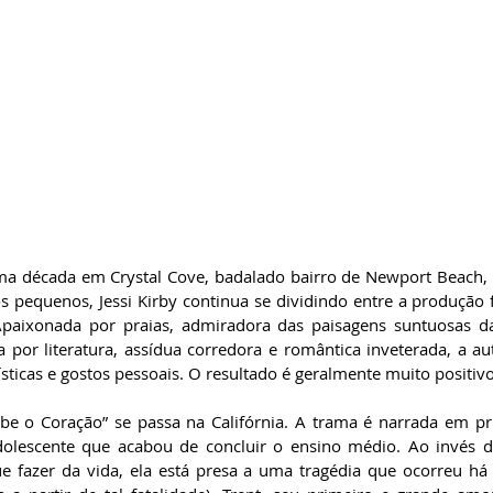
 década em Crystal Cove, badalado bairro de Newport Beach, n
s pequenos, Jessi Kirby continua se dividindo entre a produção fi
 Apaixonada por praias, admiradora das paisagens suntuosas d
a por literatura, assídua corredora e romântica inveterada, a au
rísticas e gostos pessoais. O resultado é geralmente muito positivo
e o Coração” se passa na Califórnia. A trama é narrada em pr
dolescente que acabou de concluir o ensino médio. Ao invés d
e fazer da vida, ela está presa a uma tragédia que ocorreu há 4