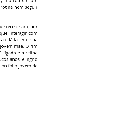
or, morreu em um 
rotina nem seguir 
ue receberam, por 
ue interagir com 
ajudá-la em sua 
 jovem mãe. O rim 
fígado e a retina 
os anos, e Ingrid 
nn foi o jovem de 