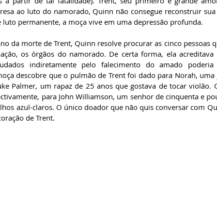
a partir de tal fatalidade). Trent, seu primeiro e grande am
Presa ao luto do namorado, Quinn não consegue reconstruir sua 
e luto permanente, a moça vive em uma depressão profunda.
o da morte de Trent, Quinn resolve procurar as cinco pessoas q
ção, os órgãos do namorado. De certa forma, ela acreditava q
udados indiretamente pelo falecimento do amado poderia 
moça descobre que o pulmão de Trent foi dado para Norah, uma
ke Palmer, um rapaz de 25 anos que gostava de tocar violão. O 
ctivamente, para John Williamson, um senhor de cinquenta e pouc
lhos azul-claros. O único doador que não quis conversar com Qui
oração de Trent.