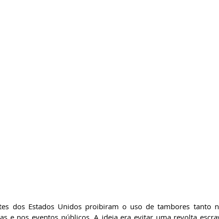
es dos Estados Unidos proibiram o uso de tambores tanto na
s e nos eventos públicos. A ideia era evitar uma revolta escrav