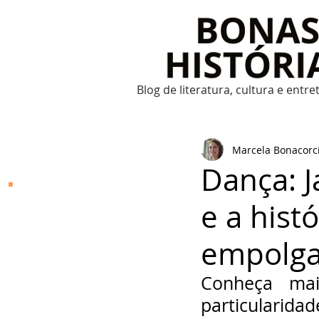
Blog de literatura, cultura e entr
Marcela Bonacorc
Dança: J
Bonas Histórias
e a hist
O Bonas Histórias é o
blog de literatura,
empolga
cultura, arte e
entretenimento criado
por Ricardo Bonacorci
Conheça mais
em 2014. Com um
conteúdo multicultural
particulari
– literatura, cinema,
música, dança, teatro,