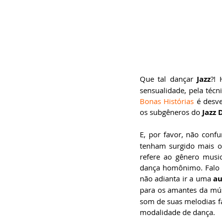
especialista em
Administração de
Empresas, pós-graduado
em Gestão da Inovação,
bacharel em
Comunicação Social,
licenciando em Letras-
Português e pós-
graduando em Formação
de Escritores.
Que tal dançar 
Jazz
?! 
Bonas Histórias
 é desve
os subgêneros do 
Jazz 
E, por favor, não conf
tenham surgido mais o
refere ao gênero musi
dança homônimo. Falo i
não adianta ir a uma 
au
para os amantes da mús
som de suas melodias fav
modalidade de dança.