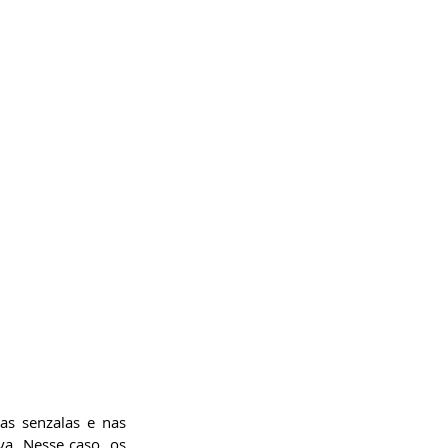
s senzalas e nas 
a. Nesse caso, os 