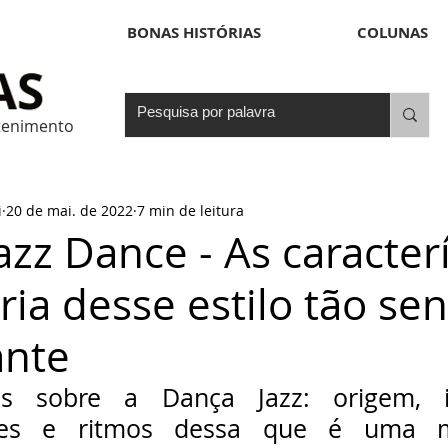
BONAS HISTÓRIAS
COLUNAS
etenimento
i
20 de mai. de 2022
7 min de leitura
azz Dance - As caracterí
ória desse estilo tão se
nte
 sobre a Dança Jazz: origem, inf
dades e ritmos dessa que é uma m