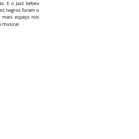
s. E o Jazz bebeu 
diretamente dessa fusão artística. Nessa época, as modalidades que mais influenciaram os negros foram o 
r mais espaço nos 
 musical.