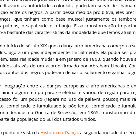
editavam as autoridades coloniais, poderiam servir de chamam
 entre os negros. A partir dessa medida proibitiva, eles preci
anças, que tinham como base musical justamente os tambores
s palmas, o sapateado e o banjo. Essa transformação impactou
-a bastante das características da modalidade que temos atualm
 no início do século XIX que a dança afro-americana começou a se
os, agora um país independente. Inicialmente, ela podia ser pra
rém, essa realidade mudaria em janeiro de 1863, quando houve 
Unidos através de um acordo firmado por Abraham Lincoln. Com
 os cantos dos negros puderam deixar o isolamento e ganhar o gr
 integração entre as danças europeias e afro-americanas e en
 ainda algum tempo para se efetuar e variou de região para re
cesso foi um pouco (repare no uso da palavra pouco!) mais rá
nto, complicado e tumultuado (e põe lento, complicado e tumult
nfederados na Guerra de Secessão, em 1865, transformou do di
parte da população do Sul dos Estados Unidos.
 ponto de vista da 
História da Dança
, a segunda metade do sécul