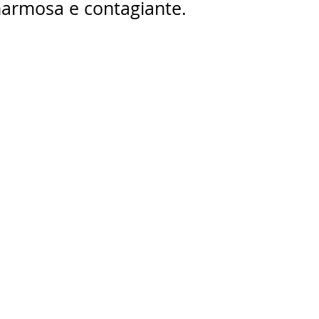
harmosa e contagiante.
ricardobonacorci@hotmail.com