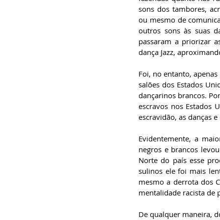
sons dos tambores, acr
ou mesmo de comunicação
outros sons às suas d
passaram a priorizar a
dança Jazz, aproximando
Foi, no entanto, apenas
salões dos Estados Unid
dançarinos brancos. Po
escravos nos Estados 
escravidão, as danças e
Evidentemente, a maior
negros e brancos levou
Norte do país esse pro
sulinos ele foi mais le
mesmo a derrota dos Co
mentalidade racista de 
De qualquer maneira, do