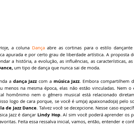
Hoje, a coluna 
Dança
 abre as cortinas para o estilo dançante
ndar a história, a evolução, as influências, as características, as 
Dance, 
um tipo de dança que nunca sai de moda.
unda a 
dança Jazz
 com a 
música Jazz
. Embora compartilhem 
u menos na mesma época, elas não estão vinculadas. Nem o es
cal homônimo nem o gênero musical está relacionado diretame
sso logo de cara porque, se você é um(a) apaixonado(a) pelo s
la de Jazz Dance
. Talvez você se decepcione. Nesse caso especí
ica Jazz é dançar 
Lindy Hop
. Aí sim você poderá aprender os p
oritas. Feita essa ressalva inicial, vamos, então, entender e con