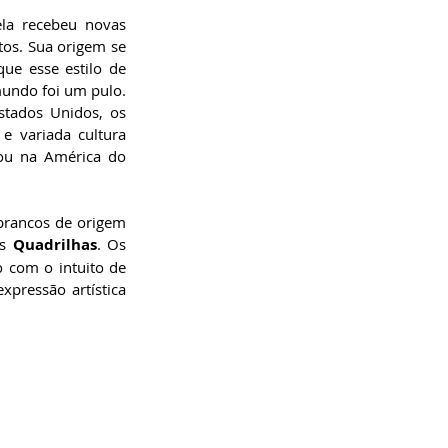
la recebeu novas 
os. Sua origem se 
ue esse estilo de 
mundo foi um pulo. 
stados Unidos, os 
 variada cultura 
ou na América do 
brancos de origem 
s 
Quadrilhas
. Os 
com o intuito de 
pressão artística 