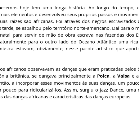
ecemos hoje tem uma longa história. Ao longo do tempo, e
u mais elementos e desenvolveu seus próprios passos e moviment
uas raízes são africanas. Foi através dos negros escravizados q
 tarde, se espalhou pelo território norte-americano. Daí para o 
 natal para servir de mão de obra escrava nas fazendas dos E
aturalmente para o outro lado do Oceano Atlântico uma rica e
música estavam, obviamente, nesse pacote artístico que aport
os africanos observavam as danças que eram praticadas pelos 
ônia britânica, se dançava principalmente a 
Polca
, a 
Valsa
 e a
tão, a incorporar esses movimentos às suas danças, um pouco 
 pouco para ridicularizá-los. Assim, surgiu o Jazz Dance, uma ex
 das danças africanas e características das danças europeias.