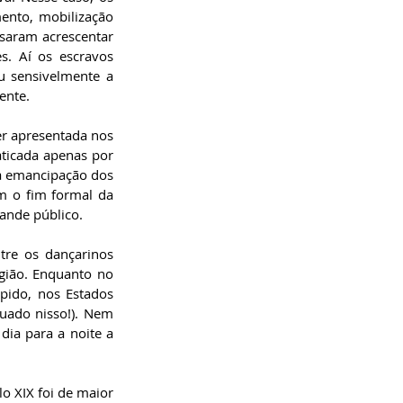
ento, mobilização 
saram acrescentar 
. Aí os escravos 
 sensivelmente a 
ente.
r apresentada nos 
ticada apenas por 
a emancipação dos 
 o fim formal da 
ande público.
tre os dançarinos 
gião. Enquanto no 
pido, nos Estados 
uado nisso!). Nem 
a para a noite a 
o XIX foi de maior 