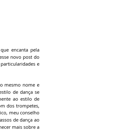
 que encanta pela 
sensualidade, pela técnica apurada e por certo grau de liberdade artística. A proposta desse novo post do 
particularidades e 
do mesmo nome e 
tilo de dança se 
nte ao estilo de 
om dos trompetes, 
fico, meu conselho 
assos de dança ao 
hecer mais sobre a 