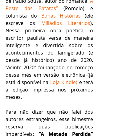
de Paulo Sousa, autor do romance 
“A 
Peste das Batatas”
 (Pomelo) e 
colunista do 
Bonas Histórias
 (ele 
escreve os 
Miliádios Literários
). 
Nessa primeira obra poética, o 
escritor paulista versa de maneira 
inteligente e divertida sobre os 
acontecimentos do famigerado (e 
desde já histórico) ano de 2020. 
“Acinte 2020” foi lançado no começo 
desse mês em versão eletrônica (já 
está disponível na 
Loja Kindle)
 e terá 
a edição impressa nos próximos 
meses. 
Para não dizer que não falei dos 
autores estrangeiros, esse bimestre 
reserva duas publicações 
imperdíveis: 
“A Metade Perdida”