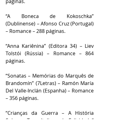
páginas.
“A Boneca de Kokoschka” 
(Dublinense) – Afonso Cruz (Portugal) 
– Romance – 288 páginas.
“Anna Kariênina” (Editora 34) – Liev 
Tolstói (Rússia) – Romance – 864 
páginas.
“Sonatas – Memórias do Marquês de 
Brandomín” (7Letras) – Ramón María 
Del Valle-Inclán (Espanha) – Romance 
– 356 páginas.
“Crianças da Guerra – A História 
Sobre o Trem Italiano da Felicidade” 
(Faro) – Viola Ardone (Itália) –
Romance – 240 páginas.