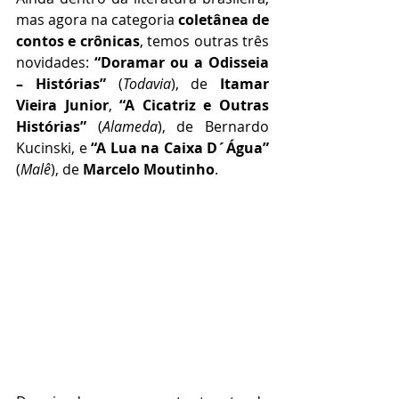
mas agora na categoria 
coletânea de 
contos e crônicas
, temos outras três 
novidades:
 “Doramar ou a Odisseia 
– Histórias”
 (
Todavia
), de 
Itamar 
Vieira Junior
, 
“A Cicatriz e Outras 
Histórias”
 (
Alameda
), de Bernardo 
Kucinski, e 
“A Lua na Caixa D´Água”
(
Malê
), de 
Marcelo Moutinho
.