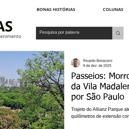
BONAS HISTÓRIAS
COLUNAS
etenimento
Ricardo Bonacorci
8 de dez. de 2025
Passeios: Morr
da Vila Madale
por São Paulo
Trajeto do Allianz Parque a
quilômetros de extensão co