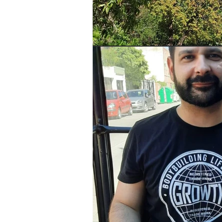
toda segunda-
feira no blog.
Não perca
nossas
novidades!