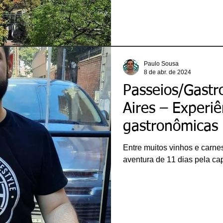
Paulo Sousa
8 de abr. de 2024
Passeios/Gast
Aires – Experiên
gastronômicas
Entre muitos vinhos e carne
aventura de 11 dias pela cap
ricardobonacorci@hotmail.com