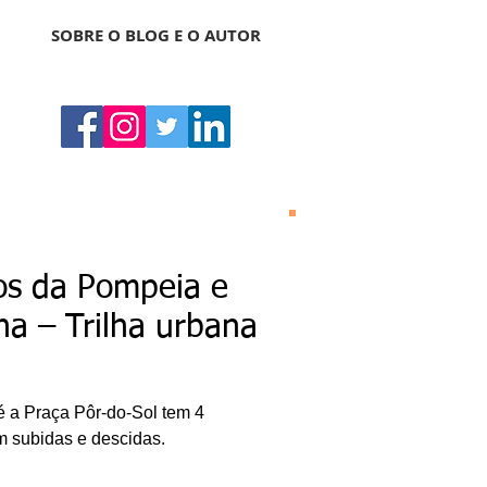
SOBRE O BLOG E O AUTOR
Bonas Histórias
O Bonas Histórias é o
os da Pompeia e
blog de literatura,
cultura, arte e
na – Trilha urbana
entretenimento criado
por Ricardo Bonacorci
em 2014. Com um
conteúdo multicultural
– literatura, cinema,
té a Praça Pôr-do-Sol tem 4
música, dança, teatro,
exposição, pintura,
m subidas e descidas.
gastronomia, turismo
etc. –, o Blog Bonas
Histórias analisa de