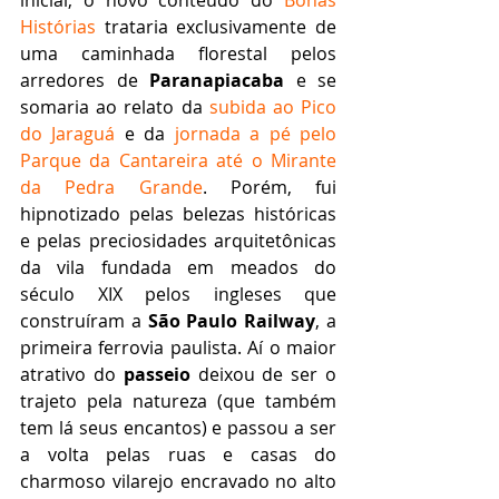
inicial, o novo conteúdo do 
Bonas 
Histórias
 trataria exclusivamente de 
uma caminhada florestal pelos 
arredores de 
Paranapiacaba
 e se 
somaria ao relato da 
subida ao Pico 
do Jaraguá
 e da 
jornada a pé pelo 
Parque da Cantareira até o Mirante 
da Pedra Grande
. Porém, fui 
hipnotizado pelas belezas históricas 
e pelas preciosidades arquitetônicas 
da vila fundada em meados do 
século XIX pelos ingleses que 
construíram a 
São Paulo Railway
, a 
primeira ferrovia paulista. Aí o maior 
atrativo do 
passeio
 deixou de ser o 
trajeto pela natureza (que também 
tem lá seus encantos) e passou a ser 
a volta pelas ruas e casas do 
charmoso vilarejo encravado no alto 