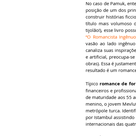
No caso de Pamuk, enten
posição de um dos princi
construir histórias fic
título mais volumoso 
“O Romancista Ingênuo
vasão ao lado ingênuo 
canaliza suas inspiraçõ
e artificial, preocupa-
obras). Essa é justament
resultado é um romance s
Típico 
romance de fo
financeiros e profission
de maturidade aos 55 a
menino, o jovem Mevlut 
metrópole turca. Identi
por Istambul assistindo
internacionais das quat