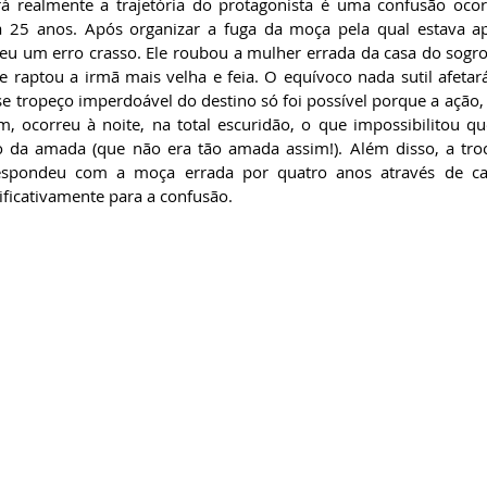
á realmente a trajetória do protagonista é uma confusão ocor
a 25 anos. Após organizar a fuga da moça pela qual estava ap
u um erro crasso. Ele roubou a mulher errada da casa do sogro:
e raptou a irmã mais velha e feia. O equívoco nada sutil afetar
sse tropeço imperdoável do destino só foi possível porque a ação
 ocorreu à noite, na total escuridão, o que impossibilitou que
o da amada (que não era tão amada assim!). Além disso, a tro
espondeu com a moça errada por quatro anos através de car
ficativamente para a confusão.