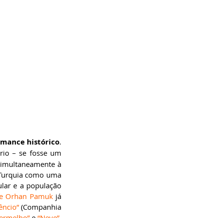
mance histórico
. 
io – se fosse um 
 simultaneamente à 
 Turquia como uma 
lar e a população 
 de Orhan Pamuk
 já 
êncio”
 (Companhia 
ermelho”
 e 
“Neve”
, 