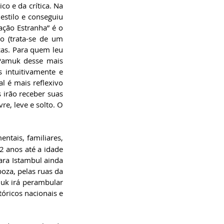
 e da crítica. Na 
estilo e conseguiu 
ação Estranha” é o 
 (trata-se de um 
tijolão!), esse livro possui uma narrativa ágil, um texto gostoso e personagens carismáticas. Para quem leu 
Pamuk desse mais 
 intuitivamente e 
l é mais reflexivo 
irão receber suas 
e, leve e solto. O 
tais, familiares, 
2 anos até a idade 
ra Istambul ainda 
za, pelas ruas da 
uk irá perambular 
óricos nacionais e 