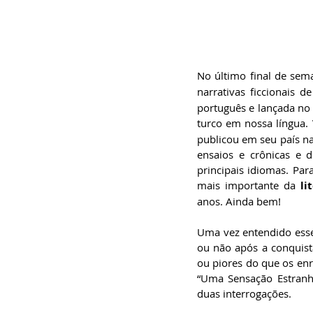
especialista em
Administração de
Empresas, pós-graduado
em Gestão da Inovação,
bacharel em
Comunicação Social,
licenciando em Letras-
No último final de sema
Português e pós-
graduando em Formação
narrativas ficcionais de
de Escritores.
português e lançada no
turco em nossa língua.
publicou em seu país na
ensaios e crônicas e d
principais idiomas. Par
mais importante da 
li
anos. Ainda bem! 
Uma vez entendido esse 
ou não após a conquista
ou piores do que os enr
“Uma Sensação Estranh
duas interrogações. 