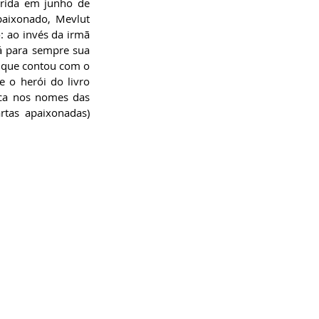
rida em junho de 
aixonado, Mevlut 
 ao invés da irmã 
á para sempre sua 
, que contou com o 
 o herói do livro 
ca nos nomes das 
tas apaixonadas) 