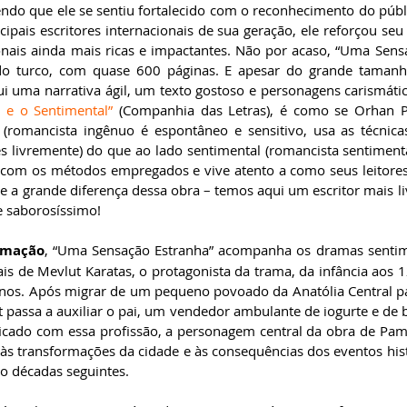
do que ele se sentiu fortalecido com o reconhecimento do público
pais escritores internacionais de sua geração, ele reforçou seu 
cionais ainda mais ricas e impactantes. Não por acaso, “Uma Sens
do turco, com quase 600 páginas. E apesar do grande tamanho
 e o Sentimental”
 (Companhia das Letras), é como se Orhan 
(romancista ingênuo é espontâneo e sensitivo, usa as técnicas
es livremente) do que ao lado sentimental (romancista sentimenta
se com os métodos empregados e vive atento a como seus leitores 
e a grande diferença dessa obra – temos aqui um escritor mais livr
aborosíssimo!         
rmação
, “Uma Sensação Estranha” acompanha os dramas sentimen
ais de Mevlut Karatas, o protagonista da trama, da infância aos 1
nos. Após migrar de um pequeno povoado da Anatólia Central pa
passa a auxiliar o pai, um vendedor ambulante de iogurte e de bo
ficado com essa profissão, a personagem central da obra de Pam
 às transformações da cidade e às consequências dos eventos hist
ro décadas seguintes. 