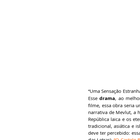
“Uma Sensação Estranh
Esse 
drama
, ao melhor
filme, essa obra seria u
narrativa de Mevlut, a 
República laica e os et
tradicional, asiática e
deve ter percebido: ess
das Letras), 
“O Castelo 