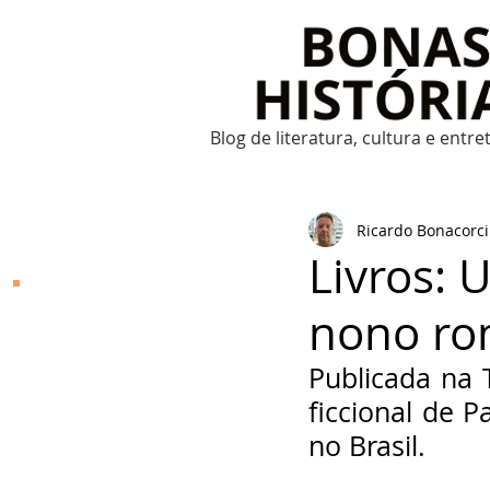
Blog de literatura, cultura e entr
Ricardo Bonacorci
Livros: 
Bonas Histórias
nono ro
O Bonas Histórias é o
blog de literatura,
Publicada na T
cultura, arte e
entretenimento criado
ficcional de 
por Ricardo Bonacorci
em 2014. Com um
no Brasil.
conteúdo multicultural
– literatura, cinema,
música, dança, teatro,