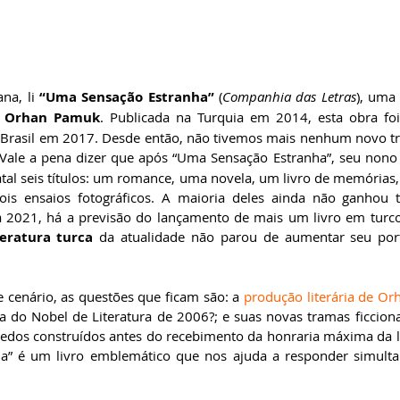
na, li 
“Uma Sensação Estranha”
 (
Companhia das Letras
), uma 
 
Orhan Pamuk
. Publicada na Turquia em 2014, esta obra foi
 Brasil em 2017. Desde então, não tivemos mais nenhum novo tra
 Vale a pena dizer que após “Uma Sensação Estranha”, seu nono
tal seis títulos: um romance, uma novela, um livro de memórias,
ois ensaios fotográficos. A maioria deles ainda não ganhou t
a 2021, há a previsão do lançamento de mais um livro em turco.
teratura turca
 da atualidade não parou de aumentar seu portf
cenário, as questões que ficam são: a 
produção literária de O
 do Nobel de Literatura de 2006?; e suas novas tramas ficciona
edos construídos antes do recebimento da honraria máxima da li
a” é um livro emblemático que nos ajuda a responder simulta