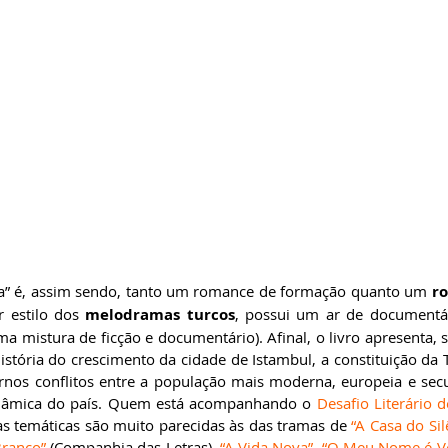
a” é, assim sendo, tanto um romance de formação quanto um 
ro
 estilo dos 
melodramas turcos
, possui um ar de documentár
ma mistura de ficção e documentário). Afinal, o livro apresenta,
história do crescimento da cidade de Istambul, a constituição da
ernos conflitos entre a população mais moderna, europeia e secu
 islâmica do país. Quem está acompanhando o 
Desafio Literário
as temáticas são muito parecidas às das tramas de 
“A Casa do Sil
Branco”
 (Companhia das Letras), 
“A Vida Nova”
, 
“O Meu Nome é V