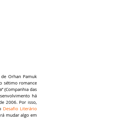
al de Orhan Pamuk 
 o sétimo romance 
a” (Companhia das 
esenvolvimento há 
 2006. Por isso, 
o 
Desafio Literário
irá mudar algo em 