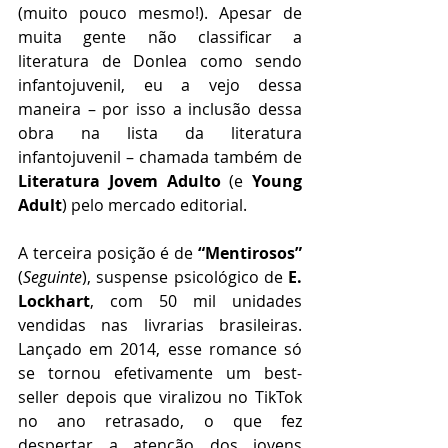
(muito pouco mesmo!). Apesar de 
muita gente não classificar a 
literatura de Donlea como sendo 
infantojuvenil, eu a vejo dessa 
maneira – por isso a inclusão dessa 
obra na lista da literatura 
infantojuvenil – chamada também de 
Literatura Jovem Adulto
 (e 
Young 
Adult
) pelo mercado editorial.
A terceira posição é de 
“Mentirosos”
(
Seguinte
), suspense psicológico de 
E. 
Lockhart
, com 50 mil unidades 
vendidas nas livrarias brasileiras. 
Lançado em 2014, esse romance só 
se tornou efetivamente um best-
seller depois que viralizou no TikTok 
no ano retrasado, o que fez 
despertar a atenção dos jovens 