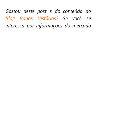
Gostou deste post e do conteúdo do 
Blog Bonas Histórias
? Se você se 
interessa por informações do mercado 
editorial, deixe aqui seu comentário. 
Para acessar outras notícias dessa área, 
clique em 
Mercado Editorial
. E aproveite 
para nos acompanhar nas redes sociais 
– 
Facebook
, 
Instagram
, 
Twitter
 e 
LinkedIn
.
Tags:
Literatura
Romance
Drama
Livros
Literatura Brasileira
Thriller
Literatura Infantojuvenil
Mercado Editorial
Literatura Norte-Americana
Literatura Inglesa
Romance Policial
Mercado Livreiro
Livrarias
Mais Vendidos
Editoras
Neil Gaiman
Gabriel Dearo
Manu Digilio
J. K. Rowling
Casey McQuiston
E. Lockhart
Victoria Aveyard
Kiera Cass
Sarah J. Maas
Karen McManus
Holly Black
Alex Hirsch
Mercado Editorial