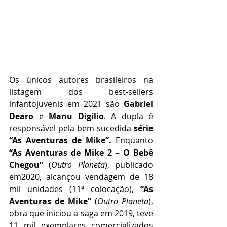
Os únicos autores brasileiros na 
listagem dos best-sellers 
infantojuvenis em 2021 são 
Gabriel 
Dearo
 e 
Manu Digilio
. A dupla é 
responsável pela bem-sucedida 
série 
“As Aventuras de Mike”.
 Enquanto 
“As Aventuras de Mike 2 – O Bebê 
Chegou” 
(
Outro Planeta
), publicado 
em2020, alcançou vendagem de 18 
mil unidades (11ª colocação), 
“As 
Aventuras de Mike”
 (
Outro Planeta
), 
obra que iniciou a saga em 2019, teve 
11 mil exemplares comercializados 