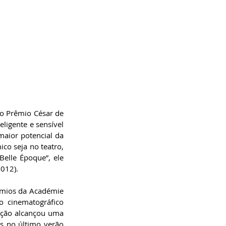
o Prêmio César de 
ligente e sensível 
aior potencial da 
co seja no teatro, 
lle Époque”, ele 
012). 
rêmios da Académie 
 cinematográfico 
ução alcançou uma 
s no último verão 