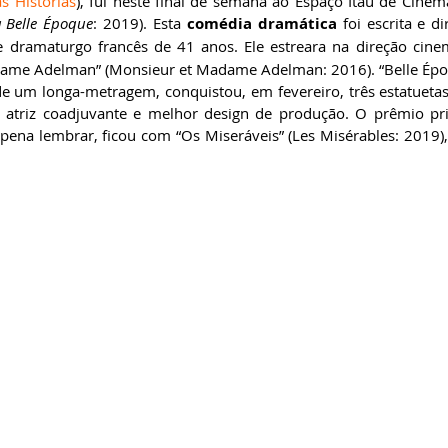
s Histórias
), fui neste final de semana ao Espaço Itaú de Cinem
 Belle Époque
: 2019). Esta 
comédia dramática
 foi escrita e di
a e dramaturgo francês de 41 anos. Ele estreara na direção cine
ame Adelman” (Monsieur et Madame Adelman: 2016). “Belle Époq
e um longa-metragem, conquistou, em fevereiro, três estatuetas
or atriz coadjuvante e melhor design de produção. O prêmio pri
a pena lembrar, ficou com “Os Miseráveis” (Les Misérables: 2019)