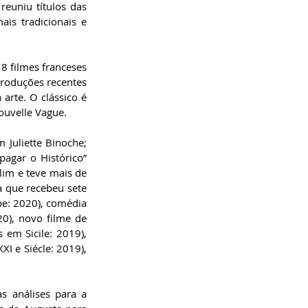
euniu títulos das 
is tradicionais e 
18 filmes franceses 
produções recentes 
rte. O clássico é 
ouvelle Vague. 
Juliette Binoche; 
agar o Histórico” 
lim e teve mais de 
 que recebeu sete 
pe: 2020), comédia 
0), novo filme de 
em Sicile: 2019), 
I e Siécle: 2019), 
 análises para a 