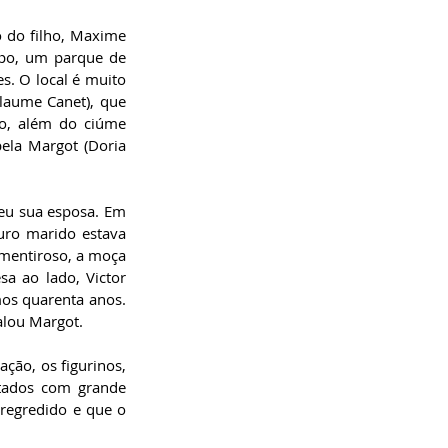
 do filho, Maxime 
mpo, um parque de 
s. O local é muito 
aume Canet), que 
io, além do ciúme 
ela Margot (Doria 
eu sua esposa. Em 
ro marido estava 
mentiroso, a moça 
a ao lado, Victor 
os quarenta anos. 
alou Margot. 
ção, os figurinos, 
tados com grande 
regredido e que o 