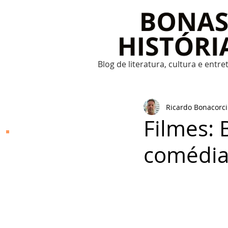
Blog de literatura, cultura e entr
Ricardo Bonacorci
Filmes: 
Bonas Histórias
comédia
O Bonas Histórias é o
blog de literatura,
cultura, arte e
entretenimento criado
por Ricardo Bonacorci
em 2014. Com um
conteúdo multicultural
– literatura, cinema,
música, dança, teatro,