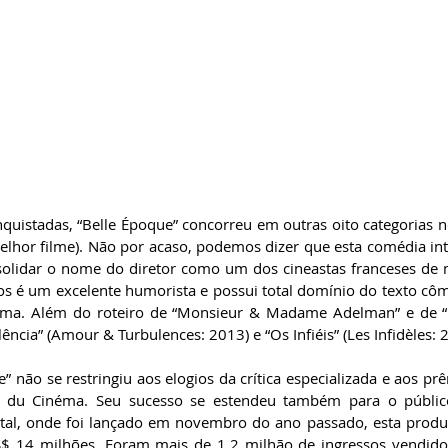
quistadas, “Belle Époque” concorreu em outras oito categorias n
elhor filme). Não por acaso, podemos dizer que esta comédia inte
olidar o nome do diretor como um dos cineastas franceses de m
os é um excelente humorista e possui total domínio do texto cômi
ema. Além do roteiro de “Monsieur & Madame Adelman” e de “Be
ncia” (Amour & Turbulences: 2013) e “Os Infiéis” (Les Infidèles: 2
” não se restringiu aos elogios da crítica especializada e aos p
s du Cinéma. Seu sucesso se estendeu também para o público
atal, onde foi lançado em novembro do ano passado, esta prod
US$ 14 milhões. Foram mais de 1,2 milhão de ingressos vendido