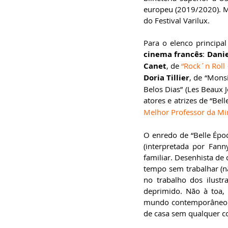
europeu (2019/2020). Me
do Festival Varilux.
cinema francês
: 
Danie
Canet
, de 
“Rock´n Roll 
Doria Tillier
, de “Mons
Belos Dias” (Les Beaux 
atores e atrizes de “Bel
Melhor Professor da Mi
O enredo de “Belle Épo
(interpretada por Fanny
familiar. Desenhista de
tempo sem trabalhar (nã
no trabalho dos ilustr
deprimido. Não à toa,
mundo contemporâneo com
de casa sem qualquer c