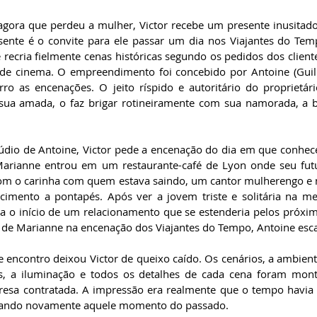
agora que perdeu a mulher, Victor recebe um presente inusitado
sente é o convite para ele passar um dia nos Viajantes do Te
recria fielmente cenas históricas segundo os pedidos dos cliente
de cinema. O empreendimento foi concebido por Antoine (Guill
ro as encenações. O jeito ríspido e autoritário do proprietár
sua amada, o faz brigar rotineiramente com sua namorada, a b
dio de Antoine, Victor pede a encenação do dia em que conhec
arianne entrou em um restaurante-café de Lyon onde seu futu
com o carinha com quem estava saindo, um cantor mulherengo e 
cimento a pontapés. Após ver a jovem triste e solitária na mes
a o início de um relacionamento que se estenderia pelos próxim
l de Marianne na encenação dos Viajantes do Tempo, Antoine esc
 encontro deixou Victor de queixo caído. Os cenários, a ambienta
as, a iluminação e todos os detalhes de cada cena foram mon
resa contratada. A impressão era realmente que o tempo havia 
nciando novamente aquele momento do passado.   