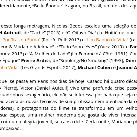
recidamente, “Belle Époque” é agora, no Brasil, um dos destaqu
l Auteuil
, de “Caché” (2015) e “O Oitavo Dia” (Le Huitième Jour: 
- Por Trás da Fama”
 (Rock'n Roll: 2017) e 
“Um Banho de Vida”
 (
Le
ieur & Madame Adelman” e “Tudo Sobre Yves” (Yves: 2019), e 
Fa
Jours: 2013) e “A Mulher do Lado” (La Femme d'à Côté: 1981). Co
le Époque” 
Pierre Arditi
, de “Smoking/No Smoking” (1993), 
Deni
nha Vida"
 (Les Grands Esprits: 2017), 
Michaël Cohen
 e 
Jeanne 
que” se passa em Paris nos dias de hoje. Casado há quatro déc
 Pierre), Victor (Daniel Auteuil) vive uma profunda crise pessoa
 quadrinhos sexagenário, ele não se interessa por nada que seja 
o aceita as novas técnicas de sua profissão nem a entrada da c
adores), o protagonista do filme se transformou em um velho 
 sua esposa, uma mulher moderna que gosta de viver intensa
 uma alegria juvenil, se cansa dele. Certa noite, Marianne põe
ompaixão. 