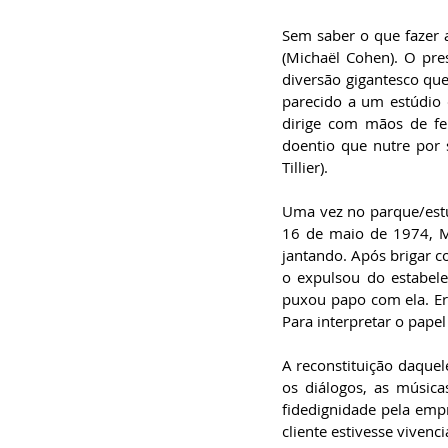
Sem saber o que fazer 
(Michaël Cohen). O pre
diversão gigantesco que 
parecido a um estúdio 
dirige com mãos de fer
doentio que nutre por 
Tillier). 
Uma vez no parque/estú
16 de maio de 1974, M
jantando. Após brigar 
o expulsou do estabele
puxou papo com ela. Er
Para interpretar o pape
A reconstituição daquele
os diálogos, as músic
fidedignidade pela emp
cliente estivesse vive