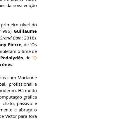
es da nova edição 
Para o elenco principal deste longa-metragem, Nicolas Bedos escalou uma seleção de primeiro nível do 
1996), 
Guillaume 
 Grand Bain
: 2018), 
nny Pierre
, de “Os 
mpletam o time de 
 Podalydès
, de 
"O 
Arènes
. 
adas com Marianne 
l, profissional e 
moderno. Há muito 
omputação gráfica 
chato, passivo e 
mente e abraça o 
 Victor para fora 