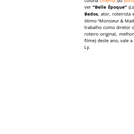
coluna 
Cinema
do 
Bona
ver 
“Belle Époque”
 (
La
Bedos
, ator, roteirist
ótimo “Monsieur & Mad
trabalho como diretor d
roteiro original, melh
filme) deste ano, vale 
Ly. 