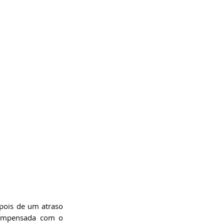
pois de um atraso 
de seis meses por causa da pandemia do novo coronavírus (espera devidamente compensada com o 