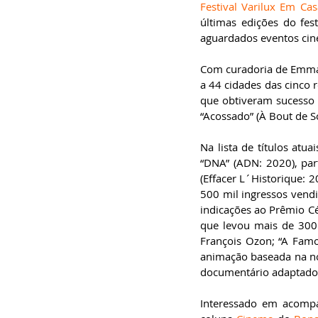
Festival Varilux Em Cas
especialista em
Administração de
últimas edições do fes
Empresas, pós-graduado
em Gestão da Inovação,
aguardados eventos cine
bacharel em
Comunicação Social,
licenciando em Letras-
Com curadoria de Emmanu
Português e pós-
a 44 cidades das cinco r
graduando em Formação
de Escritores.
que obtiveram sucesso d
“Acossado” (À Bout de S
Na lista de títulos atu
“DNA” (ADN: 2020), part
(Effacer L´Historique: 
500 mil ingressos vendi
indicações ao Prêmio Cé
que levou mais de 300 
François Ozon; “A Famos
animação baseada na nove
documentário adaptado 
Interessado em acompa