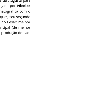
a da Augusta para 
rigida por 
Nicolas 
matográfica com o 
ue”, seu segundo 
 do César: melhor 
ncipal (de melhor 
, produção de Ladj 