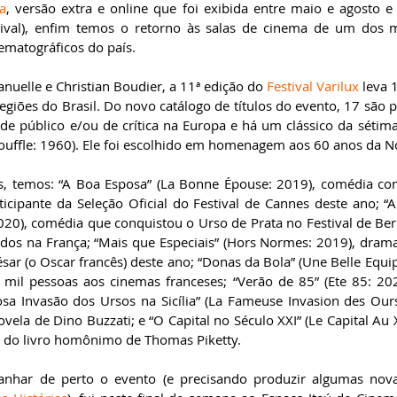
a
, versão extra e online que foi exibida entre maio e agosto e r
tival), enfim temos o retorno às salas de cinema de um dos ma
matográficos do país. 
elle e Christian Boudier, a 11ª edição do 
Festival Varilux
 leva 
egiões do Brasil. Do novo catálogo de títulos do evento, 17 são 
e público e/ou de crítica na Europa e há um clássico da sétima a
ouffle: 1960). Ele foi escolhido em homenagem aos 60 anos da N
ais, temos: “A Boa Esposa” (La Bonne Épouse: 2019), comédia com 
icipante da Seleção Oficial do Festival de Cannes deste ano; “Ap
2020), comédia que conquistou o Urso de Prata no Festival de Ber
dos na França; “Mais que Especiais” (Hors Normes: 2019), drama
sar (o Oscar francês) deste ano; “Donas da Bola” (Une Belle Equi
mil pessoas aos cinemas franceses; “Verão de 85” (Ete 85: 202
a Invasão dos Ursos na Sicília” (La Fameuse Invasion des Ours 
la de Dino Buzzati; e “O Capital no Século XXI” (Le Capital Au XX
do livro homônimo de Thomas Piketty. 
nhar de perto o evento (e precisando produzir algumas novas