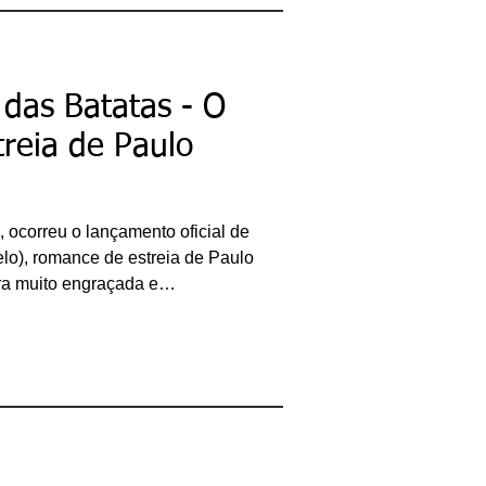
bacharel em
Comunicação Social,
licenciando em Letras-
Português e pós-
graduando em Formação
de Escritores.
 das Batatas - O
ricardobonacorci@hotmail.com
reia de Paulo
, ocorreu o lançamento oficial de
lo), romance de estreia de Paulo
ira muito engraçada e
re a realidade político-social
arrativa que se aproxima
ástico, o autor apresenta os
agricultores do Vale das
lguma zona rural no rincão do
ia