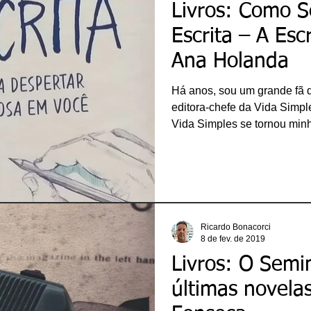
Livros: Como S
Escrita – A Esc
Ana Holanda
Há anos, sou um grande fã 
editora-chefe da Vida Simpl
Vida Simples se tornou minha 
uma grata surpresa quando
lançado um livro sobre a Esc
é “Como Se Encontrar Na Esc
Conceito desenvolvido pela 
brilhantismo na Vida Simples
produç
Ricardo Bonacorci
8 de fev. de 2019
Livros: O Semi
últimas novel