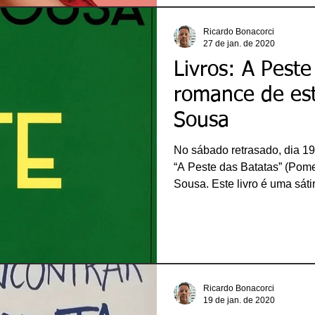
esportivo, um dos
Ricardo Bonacorci
27 de jan. de 2020
Livros: A Peste
romance de est
Sousa
No sábado retrasado, dia 19
“A Peste das Batatas” (Pome
Sousa. Este livro é uma sát
extremamente inteligente sob
brasileira. Através de uma n
intimamente do realismo fant
dramas contemporâneos dos 
Batatas, região fictícia de a
Brasil. A partir de um belo d
Ricardo Bonacorci
19 de jan. de 2020