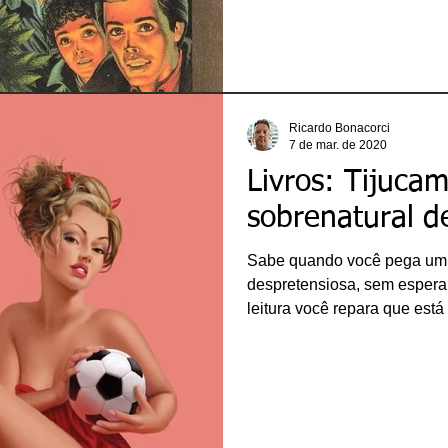
centena de títulos publicad
obras embalaram a infância 
brasileiros nas últimas quat
famosos da Vaga-Lume foi “
o romance policial de Marça
primei
Ricardo Bonacorci
7 de mar. de 2020
Livros: Tijucam
sobrenatural d
Sabe quando você pega um l
despretensiosa, sem esperar
leitura você repara que est
ricardobonacorci@hotmail.com
interessante?! Todo leitor e
isso algumas vezes. Pois e
semana. Comecei a ler “Tiju
publicação ficcional de Jos
e meramente banal. E não é 