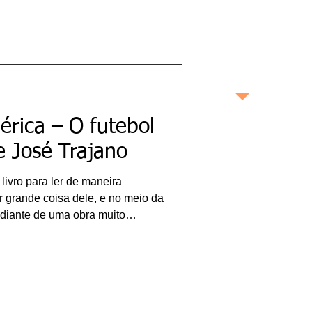
os. Não é errado afirmar que essas
maneira profunda e
de milhões de jovens leitores
completa as boas
histórias contadas no
ro décadas. E um dos livros mais
Brasil e no mundo.
A Turma da Rua Quinze” (Ática),
l Aquino. Li esta publicação pela
bonashistorias.com.br
érica – O futebol
Ricardo Bonacorci
e José Trajano
Nascido na cidade de São
Paulo, Ricardo Bonacorci
ivro para ler de maneira
tem 45 anos e mora com
um pé em Buenos Aires e
 grande coisa dele, e no meio da
outro na capital paulista.
Atuando como editor de
á diante de uma obra muito
livros, escritor
xperiente já deve ter passado por
(ghostwriter), redator
publicitário, produtor de
sse fato aconteceu comigo nesta
conteúdo, crítico literário
e cultural e pesquisador
camérica” (Paralela), a segunda
acadêmico, Ricardo é
especialista em
é Trajano, esperando algo simples
Administração de
que a publicação do jornalista
Empresas, pós-graduado
em Gestão da Inovação,