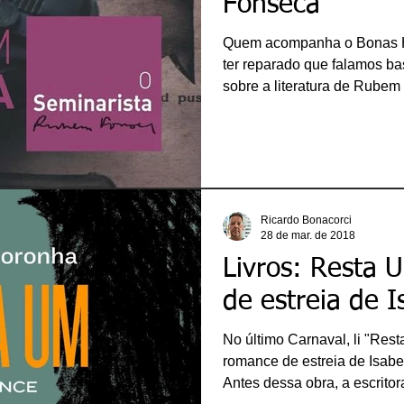
Fonseca
Quem acompanha o Bonas Hi
ter reparado que falamos bas
sobre a literatura de Rube
passado, por exemplo, divul
romances deste autor que mi
conteúdo deste trabalho é 
que realizei no curso de Le
2018. No começo do ano ret
(Companhia das Letras), su
Ricardo Bonacorci
28 de mar. de 2018
Livros: Resta 
de estreia de 
No último Carnaval, li "Res
romance de estreia de Isabe
Antes dessa obra, a escrito