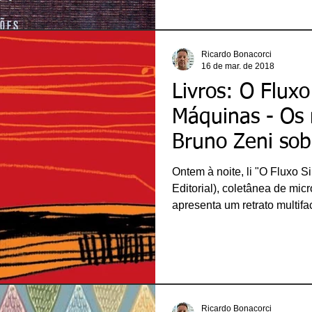
leitor é agraciado com belo
Malfatti. Os contrastes entr
de Bruno e os textos densos
compõem um quadro intr
Ricardo Bonacorci
16 de mar. de 2018
Livros: O Fluxo
Máquinas - Os 
Bruno Zeni sob
Ontem à noite, li "O Fluxo S
Editorial), coletânea de mic
apresenta um retrato multif
Sua proposta é olhar para a c
pequenas e contraditórias pa
a análise conjunta das pequ
engrenagem da metrópole le
máquina como um todo. Com
dimensão de prot
Ricardo Bonacorci