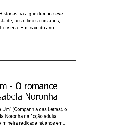
stórias há algum tempo deve
tante, nos últimos dois anos,
m Fonseca. Em maio do ano
guei aqui a palestra sobre os
nistrei em Minas Gerais. O
fruto de uma pesquisa acadêmica
tras do UNIS-MG entre 2017 e
rasado, analisamos "Agosto"
a obra mais
Um - O romance
Isabela Noronha
ta Um" (Companhia das Letras), o
la Noronha na ficção adulta.
ra mineira radicada há anos em