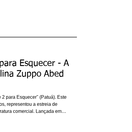
 um livro infantil, "Adeus é para
, vencedor do Prêmio Barco a
vo trabalho, Isabela construiu
re uma mulher obcecada por
ecida. Depois de muitos anos do
 para Esquecer - A
olina Zuppo Abed
e 2 para Esquecer" (Patuá). Este
os, representou a estreia de
eratura comercial. Lançada em
a obra é composta por 21
rtura de cada capítulo/conto, o