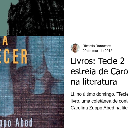
São Paulo só tinha publicado
Super-Heróis" (Edições SM)
Vapor em 2013. Nesse seu no
um thriller angustiante sob
encontrar sua filha desapar
sumiço da criança,
Ricardo Bonacorci
20 de mar. de 2018
Livros: Tecle 2
estreia de Car
na literatura
Li, no último domingo, "Tecl
livro, uma coletânea de cont
Carolina Zuppo Abed na lit
janeiro do ano passado, est
pequenas narrativas. Na abe