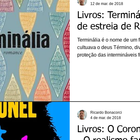
12 de mar. de 2018
Livros: Termin
de estreia de 
Terminália é o nome de um f
cultuava o deus Término, di
proteção das intermináveis f
extenso império da antiguid
usado por Roberto Taddei p
na ficção. “Terminália” (Pru
paulistano que, além de poe
principais nomes de sua ger
literária. A história do livro d
Ricardo Bonacorci
4 de mar. de 2018
Livros: O Coro