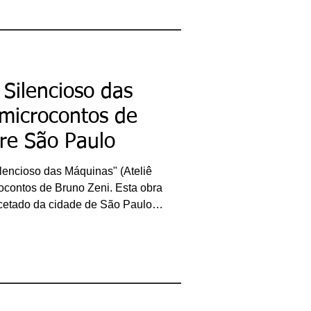
s desenhos do ilustrador Bruno
e as imagens delicadas e infantis
 e dramáticos de Carolina
 Silencioso das
microcontos de
re São Paulo
ilencioso das Máquinas" (Ateliê
rocontos de Bruno Zeni. Esta obra
acetado da cidade de São Paulo.
apital paulista a partir das
rtes do seu rico cenário. Ou seja,
enas peças individuais da
vará o leitor à compreensão da
 isso, São Paulo ganha uma