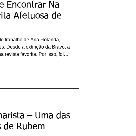
e Encontrar Na
rita Afetuosa de
do trabalho de Ana Holanda,
es. Desde a extinção da Bravo, a
revista favorita. Por isso, foi
 soube que Ana Holanda tinha
rita Afetuosa. O título desta obra
rita” (Rocco/Bicicleta Amarela).
própria jornalista e aplicado com
, a Escrita Afetuosa incentiva a
narista – Uma das
as de Rubem