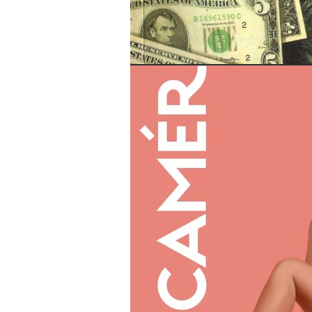
toda segunda-
feira no blog.
Não perca
nossas
novidades!