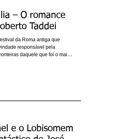
ália – O romance
Roberto Taddei
estival da Roma antiga que
vindade responsável pela
ronteiras daquele que foi o mais
ade. Este foi também o mote
ara nomear sua obra de estreia
mo) é o primeiro romance deste
ta e prosador, é um dos
ação quando o assunto é teoria
e
nel e o Lobisomem