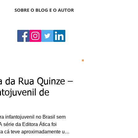
SOBRE O BLOG E O AUTOR
Bonas Histórias
O Bonas Histórias é o
a da Rua Quinze –
blog de literatura,
cultura, arte e
ntojuvenil de
entretenimento criado
por Ricardo Bonacorci
em 2014. Com um
conteúdo multicultural
– literatura, cinema,
ura infantojuvenil no Brasil sem
música, dança, teatro,
exposição, pintura,
 série da Editora Ática foi
gastronomia, turismo
ara cá teve aproximadamente uma
etc. –, o Blog Bonas
Histórias analisa de