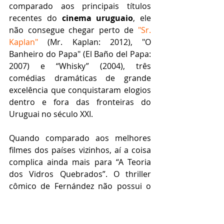
comparado aos principais títulos 
recentes do 
cinema uruguaio
, ele 
não consegue chegar perto de 
"Sr. 
Kaplan"
 (Mr. Kaplan: 2012), "O 
Banheiro do Papa" (El Baño del Papa: 
2007) e “Whisky” (2004), três 
comédias dramáticas de grande 
excelência que conquistaram elogios 
dentro e fora das fronteiras do 
Uruguai no século XXI.
Quando comparado aos melhores 
filmes dos países vizinhos, aí a coisa 
complica ainda mais para “A Teoria 
dos Vidros Quebrados”. O thriller 
cômico de Fernández não possui o 
humor afiado de produções como 
“A 
Odisseia dos Tontos”
 (La Odisea de 
Los Giles: 2019), 
“Minha Obra-Prima”