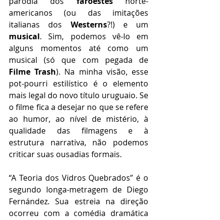
paródia dos
 faroestes 
norte-
americanos (ou das imitações 
italianas dos 
Westerns
?!) e um 
musical
. Sim, podemos vê-lo em 
alguns momentos até como um 
musical (só que com pegada de 
Filme Trash
). Na minha visão, esse 
pot-pourri estilístico é o elemento 
mais legal do novo título uruguaio. Se 
o filme fica a desejar no que se refere 
ao humor, ao nível de mistério, à 
qualidade das filmagens e à 
estrutura narrativa, não podemos 
criticar suas ousadias formais. 
“A Teoria dos Vidros Quebrados” é o 
segundo longa-metragem de Diego 
Fernández. Sua estreia na direção 
ocorreu com a comédia dramática 