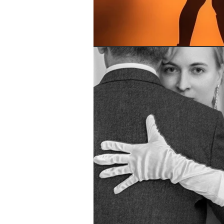
toda segunda-
feira no blog.
Não perca
nossas
novidades!