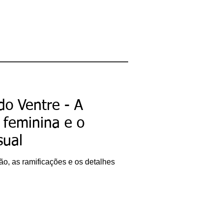
o Ventre - A
 feminina e o
sual
o, as ramificações e os detalhes