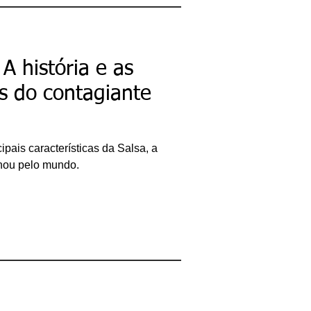
bacharel em
Comunicação Social,
licenciando em Letras-
Português e pós-
graduando em Formação
de Escritores.
A história e as
ricardobonacorci@hotmail.com
es do contagiante
pais características da Salsa, a
hou pelo mundo.