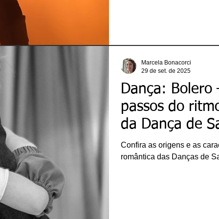
Marcela Bonacorci
29 de set. de 2025
Dança: Bolero –
passos do ritm
da Dança de S
Confira as origens e as cara
romântica das Danças de Sa
ricardobonacorci@hotmail.com