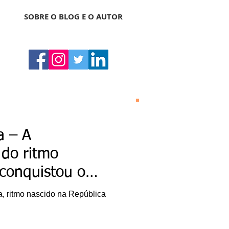
SOBRE O BLOG E O AUTOR
Bonas Histórias
O Bonas Histórias é o
a – A
blog de literatura,
cultura, arte e
 do ritmo
entretenimento criado
por Ricardo Bonacorci
conquistou o
em 2014. Com um
conteúdo multicultural
– literatura, cinema,
a, ritmo nascido na República
música, dança, teatro,
exposição, pintura,
gastronomia, turismo
etc. –, o Blog Bonas
Histórias analisa de