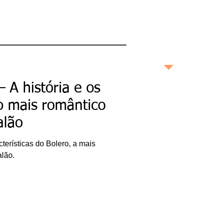
maneira profunda e
completa as boas
histórias contadas no
Brasil e no mundo.
bonashistorias.com.br
 A história e os
Ricardo Bonacorci
o mais romântico
Nascido na cidade de São
alão
Paulo, Ricardo Bonacorci
tem 45 anos e mora com
um pé em Buenos Aires e
outro na capital paulista.
cterísticas do Bolero, a mais
Atuando como editor de
livros, escritor
lão.
(ghostwriter), redator
publicitário, produtor de
conteúdo, crítico literário
e cultural e pesquisador
acadêmico, Ricardo é
especialista em
Administração de
Empresas, pós-graduado
em Gestão da Inovação,