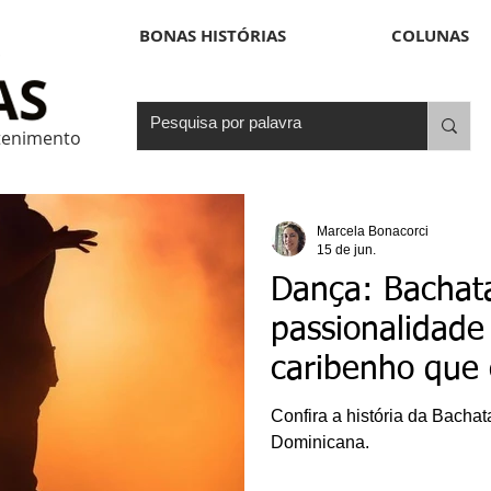
BONAS HISTÓRIAS
COLUNAS
etenimento
Marcela Bonacorci
15 de jun.
Dança: Bachat
passionalidade
caribenho que 
mundo
Confira a história da Bachat
Dominicana.