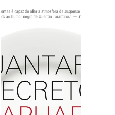
musical sobre Dalva de Oliveira é estrelado
por Soraya Ravante.