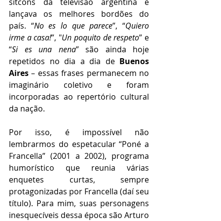
sitcons da televisão argentina e 
lançava os melhores bordões do 
país. “
No es lo que parece
”, “
Quiero 
irme a casa!
”, "
Un poquito de respeto
” e 
“
Si es una nena
” são ainda hoje 
repetidos no dia a dia de 
Buenos 
Aires
 – essas frases permanecem no 
imaginário coletivo e foram 
incorporadas ao repertório cultural 
da nação.
Por isso, é impossível não 
lembrarmos do espetacular “Poné a 
Francella” (2001 a 2002), programa 
humorístico que reunia várias 
enquetes curtas, sempre 
protagonizadas por Francella (daí seu 
título). Para mim, suas personagens 
inesquecíveis dessa época são Arturo 