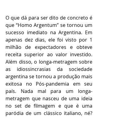
O que dá para ser dito de concreto é 
que “Homo Argentum” se tornou um 
sucesso imediato na Argentina. Em 
apenas dez dias, ele foi visto por 1 
milhão de expectadores e obteve 
receita superior ao valor investido. 
Além disso, o longa-metragem sobre 
as idiossincrasias da sociedade 
argentina se tornou a produção mais 
exitosa no Pós-pandemia em seu 
país. Nada mal para um longa-
metragem que nasceu de uma ideia 
no set de filmagem e que é uma 
paródia de um clássico italiano, né? 
Vamos combinar que os nomes de 
Mariano Cohn e Gastón Duprat na 
direção e de Guillermo Francella na 