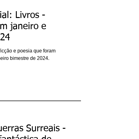
al: Livros -
m janeiro e
024
 ficção e poesia que foram
meiro bimestre de 2024.
erras Surreais -