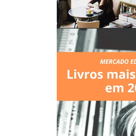
toda segunda-
feira no blog.
Não perca
nossas
novidades!