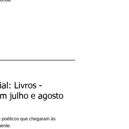
al: Livros -
m julho e agosto
s e poéticos que chegaram às
mente.