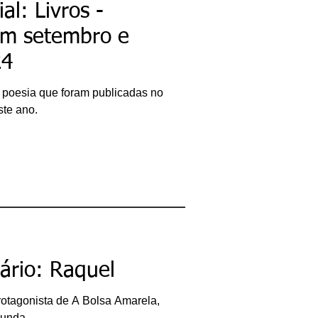
al: Livros -
m setembro e
24
a poesia que foram publicadas no
ste ano.
rário: Raquel
rotagonista de A Bolsa Amarela,
junda.