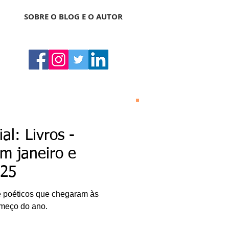
SOBRE O BLOG E O AUTOR
Bonas Histórias
O Bonas Histórias é o
al: Livros -
blog de literatura,
cultura, arte e
m janeiro e
entretenimento criado
por Ricardo Bonacorci
025
em 2014. Com um
conteúdo multicultural
– literatura, cinema,
s e poéticos que chegaram às
música, dança, teatro,
exposição, pintura,
começo do ano.
gastronomia, turismo
etc. –, o Blog Bonas
Histórias analisa de