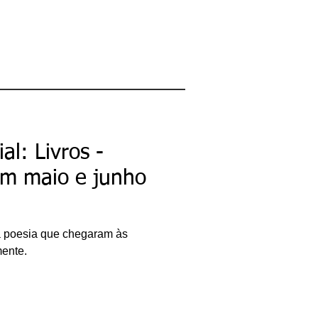
al: Livros -
m maio e junho
 da poesia que chegaram às
mente.