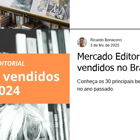
Ricardo Bonacorci
3 de fev. de 2025
Mercado Editori
vendidos no Br
Conheça os 30 principais best
no ano passado.
ricardobonacorci@hotmail.com