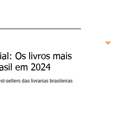
maneira profunda e
completa as boas
histórias contadas no
Brasil e no mundo.
bonashistorias.com.br
al: Os livros mais
Ricardo Bonacorci
asil em 2024
Nascido na cidade de São
Paulo, Ricardo Bonacorci
-sellers das livrarias brasileiras
tem 45 anos e mora com
um pé em Buenos Aires e
outro na capital paulista.
Atuando como editor de
livros, escritor
(ghostwriter), redator
publicitário, produtor de
conteúdo, crítico literário
e cultural e pesquisador
acadêmico, Ricardo é
especialista em
Administração de
Empresas, pós-graduado
em Gestão da Inovação,