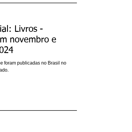
bacharel em
Comunicação Social,
licenciando em Letras-
Português e pós-
graduando em Formação
de Escritores.
al: Livros -
ricardobonacorci@hotmail.com
em novembro e
024
ue foram publicadas no Brasil no
ado.