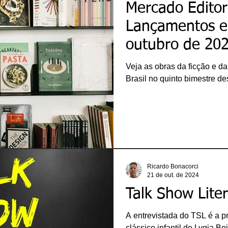
Mercado Editori
Lançamentos e
outubro de 20
Veja as obras da ficção e d
Brasil no quinto bimestre de
Ricardo Bonacorci
21 de out. de 2024
Talk Show Lite
A entrevistada do TSL é a p
clássico infantil de Lygia Bo