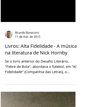
Ricardo Bonacorci
11 de mai. de 2015
Livros: Alta Fidelidade - A música
na literatura de Nick Hornby
Se o livro anterior do Desafio Literário,
"Febre de Bola", abordava o futebol, em "Alta
Fidelidade" (Companhia das Letras), o
romance de Nick Hornby que será analisado
no post de hoje, as temáticas centrais são a
música e o relacionamento amoroso do
personagem principal. Além da mudança de
assunto, esta publicação marca a estreia do