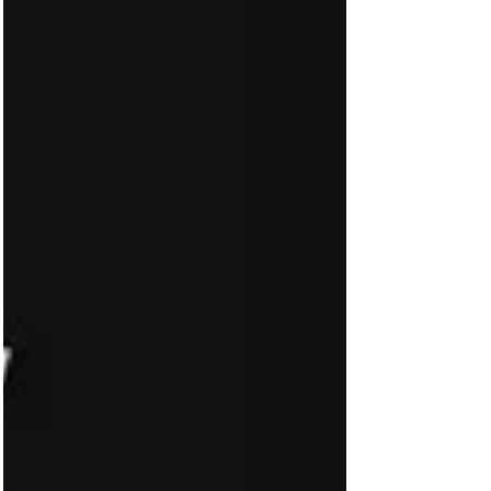
uma crônica social e econômica da cidade
estado de Singapura durante a metade da
década de 1990, período no qual a história
se passa. O longa-metragem retrata a vida da
família Lim dep