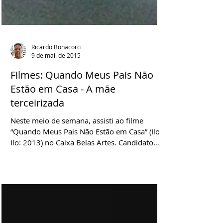
Ricardo Bonacorci
9 de mai. de 2015
Filmes: Quando Meus Pais Não
Estão em Casa - A mãe
terceirizada
Neste meio de semana, assisti ao filme
“Quando Meus Pais Não Estão em Casa” (Ilo
Ilo: 2013) no Caixa Belas Artes. Candidato
oficial de Singapura na disputa do Oscar do
ano passado de Melhor Filme Estrangeiro,
esta produção estreou recentemente no
circuito comercial aqui do Brasil. Esse filme é