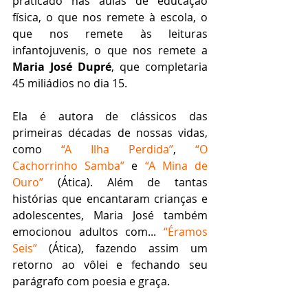
praticado nas aulas de educação 
física, o que nos remete à escola, o 
que nos remete às leituras 
infantojuvenis, o que nos remete a 
Maria José Dupré
, que completaria 
45 miliádios no dia 15.
Ela é autora de clássicos das 
primeiras décadas de nossas vidas, 
como 
“A Ilha Perdida”
, 
“O 
Cachorrinho Samba”
 e 
“A Mina de 
Ouro”
 (Ática). Além de tantas 
histórias que encantaram crianças e 
adolescentes, Maria José também 
emocionou adultos com... 
“Éramos 
Seis”
 (Ática), fazendo assim um 
retorno ao vôlei e fechando seu 
parágrafo com poesia e graça.