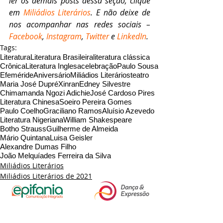
ler os demais posts dessa seção, clique 
em 
Miliádios Literários
. E não deixe de 
nos acompanhar nas redes sociais – 
Facebook
, 
Instagram
, 
Twitter
 e 
LinkedIn
.
Tags:
Literatura
Literatura Brasileira
literatura clássica
Crônica
Literatura Inglesa
celebração
Paulo Sousa
Efeméride
Aniversário
Miliádios Literários
teatro
Maria José Dupré
Xinran
Edney Silvestre
Chimamanda Ngozi Adichie
José Cardoso Pires
Literatura Chinesa
Soeiro Pereira Gomes
Paulo Coelho
Graciliano Ramos
Aluísio Azevedo
Literatura Nigeriana
William Shakespeare
Botho Strauss
Guilherme de Almeida
Mário Quintana
Luisa Geisler
Alexandre Dumas Filho
João Melquíades Ferreira da Silva
Miliádios Literários
Miliádios Literários de 2021