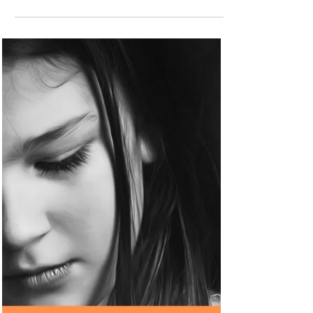
Livros - Lançamentos
em março e abril de
2026
Veja as principais obras ficcionais e
poéticas que foram publicadas no bimestre
passado no Brasil.